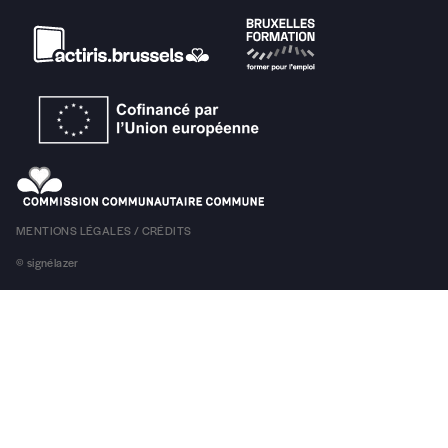
Centre Bruxellois d’Action Interculturelle
Avenue de Stalingrad 24
1000 Bruxelles
Tel. +32 (0)2 289 70 50
E-mail :
info@cbai.be
E-mail comptabilité :
facturation@cbai.be
N° d’entreprise : 421.019.095
Ouvert du lundi au vendredi de 9h à 13h et de 14h à 17h30.
Suivez-nous!
Restez informé!