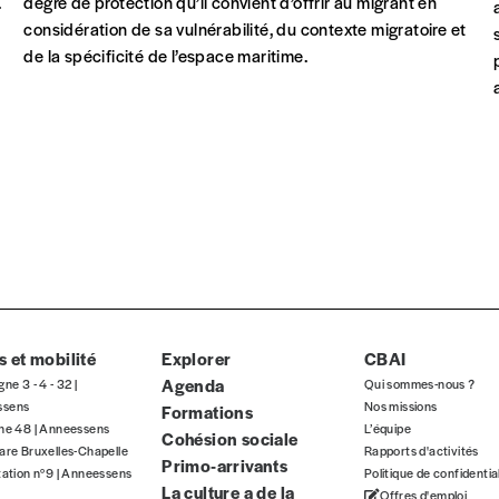
.
degré de protection qu’il convient d’offrir au migrant en
considération de sa vulnérabilité, du contexte migratoire et
de la spécificité de l’espace maritime.
 et mobilité
Explorer
CBAI
Agenda
gne 3 - 4 - 32 |
Qui sommes-nous ?
ssens
Nos missions
Formations
gne 48 | Anneessens
L’équipe
Cohésion sociale
are Bruxelles-Chapelle
Rapports d'activités
Primo-arrivants
tation n°9 | Anneessens
Politique de confidentia
La culture a de la
Offres d'emploi