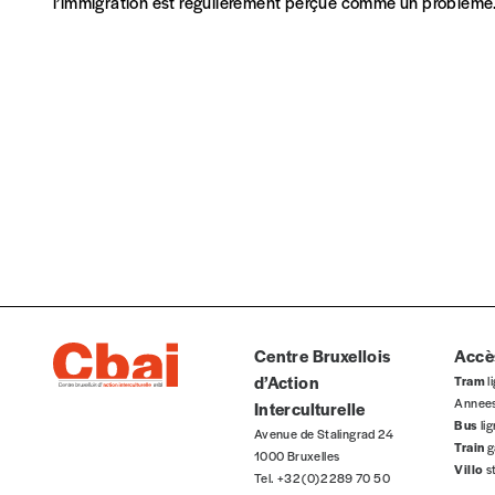
l’immigration est régulièrement perçue comme un problème
Centre Bruxellois
Accès
d’Action
Tram
li
Annee
Interculturelle
Bus
li
Avenue de Stalingrad 24
Train
g
1000 Bruxelles
Villo
s
Tel. +32 (0)2 289 70 50