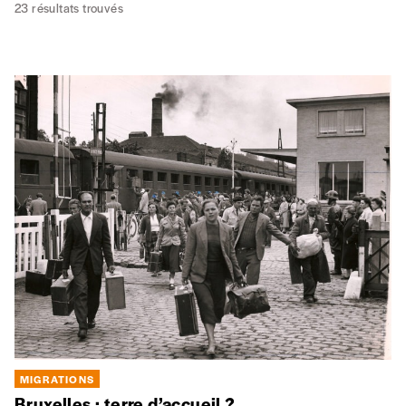
23
résultats trouvés
MIGRATIONS
Bruxelles : terre d’accueil ?
Comment l’ancienne capitale du Brabant s’est transformée,
en moins de deux siècles, en ville-monde.
MIGRATIONS
Atlas des migrations en Méditerranée
Au travers de deux cents cartes, des illustrations, des extraits
de sources historiques et des textes de synthèse rédigés par
plus de soixante-dix spécialistes, historiens, géographes,
anthropologues ou politologues, l’Atlas des migrations en