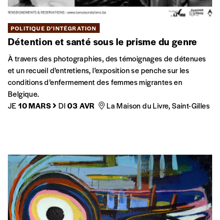
Centre Bruxellois d’Action Interculturelle
Avenue de Stalingrad 24
1000 Bruxelles
Tel. +32 (0)2 289 70 50
E-mail :
info@cbai.be
E-mail comptabilité :
facturation@cbai.be
N° d’entreprise : 421.019.095
Ouvert du lundi au vendredi de 9h à 13h et de 14h à 17h30.
Suivez-nous!