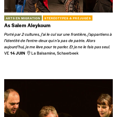
MIGRATIONS
La politique d’immigration légale de l’Union
européenne
D’après l’article 79 TFUE, l’Union européenne développe une
politique commune d’immigration. Pourtant, l’action relative à
l’admission et au séjour régulier des ressortissants d’États
tiers apparait beaucoup moins avancée que certains
domaines voisins, comme l’asile ou la gestion des frontières.
MIGRATIONS
Calais, une médecine de l’exil
L’heure est aux frontières. Quel accompagnement médical
pour les exilés qui tentent leur traversée? Comment soigner
une population mobile et déracinée? Quelle est la portée de
l’acte de soin dans une société qui laisse ces étrangers à la