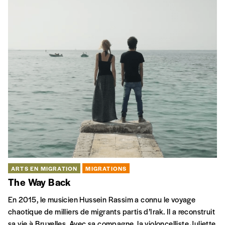
L’UE a externalisé sa politique de contrôle des frontières et
d’accueil, ce qui signifie qu’elle a délégué cette gestion
auprès de pays tiers. Notre dossier prend cette logique à
contre-pied.
MIGRATIONS
Raconte-moi la fin
Dans son travail d’interprète, Valeria Luiselli a accompagné
des dizaines d’enfants non accompagnés devant les juges
qui vont décidé de leur sort. L’autrice raconte ces parcours
chaotiques et cabossés.