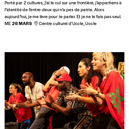
L’exposition “Frontières” au musée de l’Immigration à Paris
explore notre Europe, qui cherche à la fois à ouvrir ses
frontières (à l’immigration choisie, aux marchandises) et à les
fermer (aux “mauvais” migrants).
MIGRATIONS
CITOYENNETÉ
La Belgique face à la guerre d’Algérie
La Belgique, par sa proximité avec la France et l’Allemagne, va
servir de zone de repli et d’organisation pour une série de
militants traqués par la police française durant la guerre
d’Algérie.