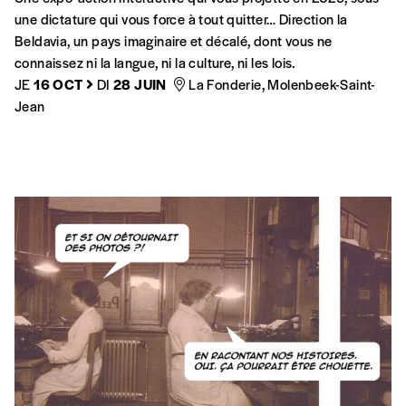
CITOYENNETÉ
MIGRATIONS
Frontera
Ce spectacle jeune public a pour but d’éveiller le jeune public
à une réflexion sur l’essence même des frontières et de lui
offrir l’occasion de donner un visage et une voix à toutes ces
personnes qui quittent leur pays.
ME
29 JAN
Espace Magh, Bruxelles
ARTS EN MIGRATION
MIGRATIONS
The Way Back
En 2015, le musicien Hussein Rassim a connu le voyage
chaotique de milliers de migrants partis d’Irak. Il a reconstruit
sa vie à Bruxelles. Avec sa compagne, la violoncelliste Juliette