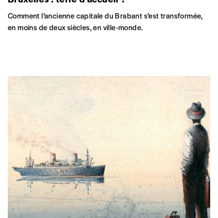
Méditerranée de l’Antiquité à nos jours
MIGRATIONS
Arena
Le photographe Tom Lyon investit les murs de la rédaction du
magazine
Médor
, avec des images et des récits d’une Europe
forteresse. Tom Lyon aborde la migration et, par ricochet, sa
criminalisation, au moyen de témoignages, d’archives et de
prises de vues en Méditerranée et à Bruxelles.
VE
23 JAN
JE
19 FÉV
Médor –
Rue Blaes 261, 1000
Bruxelles.