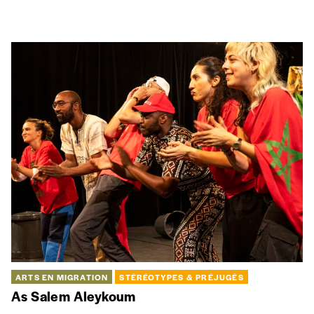
à résister contre cette institution.
COHÉSION SOCIALE
INTERCULTURALITÉ
STÉRÉOTYPES & PRÉJUGÉS
Le Noir et le Blanc imaginaires
Comment lever les préjugés empêchant de se concevoir
comme appartenant au même Tout-Monde dont nous parle
Edouard Glissant?
MIGRATIONS
Les frontières : entre contact et rupture