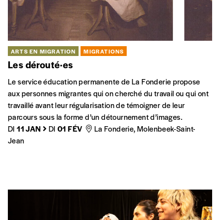
Lacroix, il décide de refaire le trajet de cette migration en
sens inverse.
LU
19 DÉC
Cinéma Palace, Bruxelles
POLITIQUE D’INTÉGRATION
Détention et santé sous le prisme du genre
À travers des photographies, des témoignages de détenues
et un recueil d’entretiens, l’exposition se penche sur les
conditions d’enfermement des femmes migrantes en
Belgique.
JE
10 MARS
DI
03 AVR
La Maison du Livre, Saint-Gilles