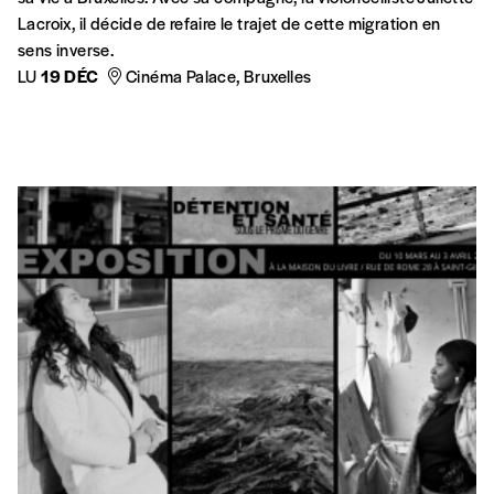
MIGRATIONS
INTERCULTURALITÉ
Les Albanais de Belgique
60 ans d’une immigration diversifiée, jalonnés d’histoires
fortes racontées au singulier, féminin et masculin, sans
lesquelles l’Histoire serait incomplète.
MIGRATIONS
Bruxelles : terre d’accueil ?
Comment l’ancienne capitale du Brabant s’est transformée,
en moins de deux siècles, en ville-monde.