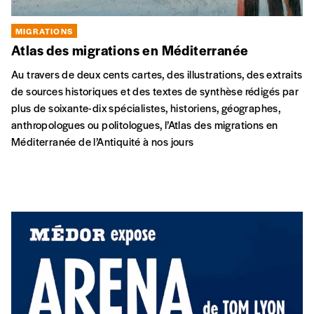
CITOYENNETÉ
MIGRATIONS
Beldavia
Une expo-action interactive qui vous projette en 2029, sous
une dictature qui vous force à tout quitter… Direction la
Beldavia, un pays imaginaire et décalé, dont vous ne
connaissez ni la langue, ni la culture, ni les lois.
JE
16 OCT
DI
28 JUIN
La Fonderie, Molenbeek-Saint-
Jean
ARTS EN MIGRATION
MIGRATIONS
Les dérouté·es
Le service éducation permanente de La Fonderie propose
aux personnes migrantes qui on cherché du travail ou qui ont
travaillé avant leur régularisation de témoigner de leur