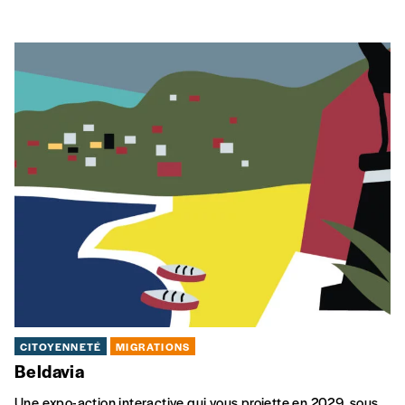
As Salem Aleykoum
Porté par 2 cultures, j’ai le cul sur une frontière, j’appartiens à
l’identité de l’entre-deux qui n’a pas de patrie. Alors
aujourd’hui, je me lève pour te parler. Et je ne le fais pas seul.
ME
26 MARS
Centre culturel d'Uccle, Uccle
ARTS EN MIGRATION
STÉRÉOTYPES & PRÉJUGÉS
As Salem Aleykoum
Porté par 2 cultures, j’ai le cul sur une frontière, j’appartiens à
l’identité de l’entre-deux qui n’a pas de patrie.
Alors
aujourd’hui, je me lève pour te parler. Et je ne le fais pas seul.
VE
14 JUIN
La Balsamine, Schaerbeek