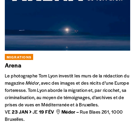
parcours sous la forme d’un détournement d’images.
DI
11 JAN
DI
01 FÉV
La Fonderie, Molenbeek-Saint-
Jean
ARTS EN MIGRATION
STÉRÉOTYPES & PRÉJUGÉS
As Salem Aleykoum
Porté par 2 cultures, j’ai le cul sur une frontière, j’appartiens à
l’identité de l’entre-deux qui n’a pas de patrie. Alors
aujourd’hui, je me lève pour te parler. Et je ne le fais pas seul.
MA
25 MARS
Le Senghor, Etterbeek
ARTS EN MIGRATION
STÉRÉOTYPES & PRÉJUGÉS