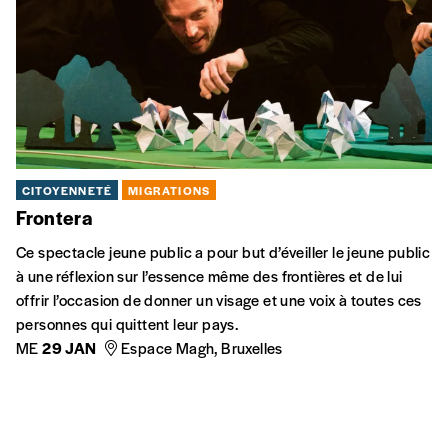
marge?
MIGRATIONS
La fabrique des étrangers
Où peut-on croiser plus de diversité que devant le guichet de
l’Office des étrangers? Et pourtant, le droit a choisi de
regrouper et d’écraser ce foisonnement de différences sous
une catégorie juridique homogénéisante : les “étrangers”.
MIGRATIONS
L’asile en lambeaux