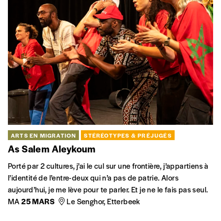
COHÉSION SOCIALE
INTERCULTURALITÉ
STÉRÉOTYPES & PRÉJUGÉS
Des murs et des Hommes
La tentation du mur n’est pas nouvelle. Chaque fois qu’une
culture ou civilisation n’a pas réussi à penser l’Autre, à se
penser avec l’Autre, fer, barbelés, ou idéologies closes se sont
élevées.
INTERCULTURALITÉ
STÉRÉOTYPES & PRÉJUGÉS
MIGRATIONS
L’Appel contre les murs
En 2007, avec la création controversée du ministère français
de l’Identité nationale par le président Sarkozy, deux
éminents hommes de lettres martiniquais ont lancé un appel