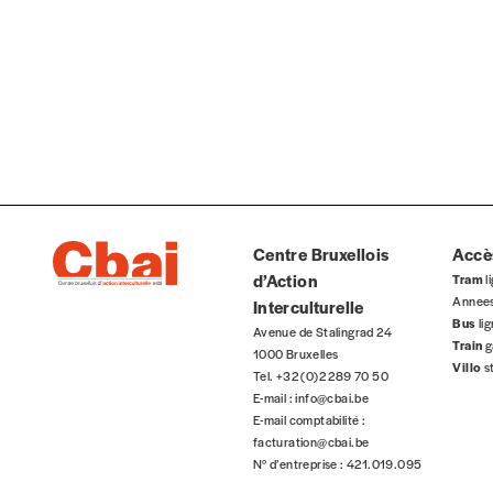
Centre Bruxellois
Accès
d’Action
Tram
li
Annee
Interculturelle
Bus
li
Avenue de Stalingrad 24
Train
g
1000 Bruxelles
Villo
s
Tel. +32 (0)2 289 70 50
E-mail :
info@cbai.be
E-mail comptabilité :
facturation@cbai.be
N° d’entreprise : 421.019.095