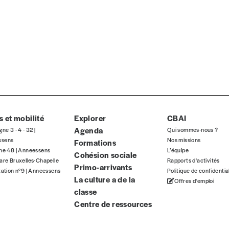
 et mobilité
Explorer
CBAI
Agenda
gne 3 - 4 - 32 |
Qui sommes-nous ?
ssens
Nos missions
Formations
gne 48 | Anneessens
L’équipe
Cohésion sociale
are Bruxelles-Chapelle
Rapports d'activités
Primo-arrivants
tation n°9 | Anneessens
Politique de confidentia
La culture a de la
Offres d'emploi
classe
Centre de ressources