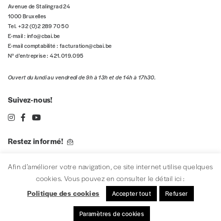
Avenue de Stalingrad 24
1000 Bruxelles
Tel. +32 (0)2 289 70 50
E-mail :
info@cbai.be
E-mail comptabilité :
facturation@cbai.be
N° d’entreprise : 421.019.095
Ouvert du lundi au vendredi de 9h à 13h et de 14h à 17h30.
Suivez-nous!
Restez informé!
S'INSCRIRE
Afin d’améliorer votre navigation, ce site internet utilise quelques
cookies. Vous pouvez en consulter le détail ici :
Politique des cookies
Accepter tout
Refuser
Paramètres de cookies