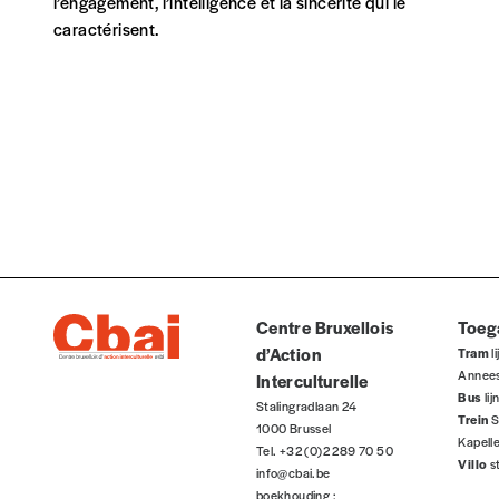
l’engagement, l’intelligence et la sincérité qui le
caractérisent.
Centre Bruxellois
Toeg
d’Action
Tram
li
Annee
Interculturelle
Bus
li
Stalingradlaan 24
Trein
S
1000 Brussel
Kapell
Tel. +32 (0)2 289 70 50
Villo
s
info@cbai.be
boekhouding :