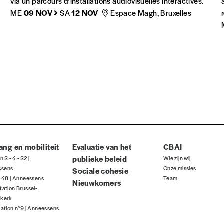
via un parcours d’installations audiovisuelles interactives.
ME
09 NOV
SA
12 NOV
Espace Magh, Bruxelles
ang en mobiliteit
Evaluatie van het
CBAI
publieke beleid
jn 3 - 4 - 32 |
Wie zijn wij
ssens
Onze missies
Sociale cohesie
jn 48 | Anneessens
Team
Nieuwkomers
tation Brussel-
ekerk
tation n°9 | Anneessens