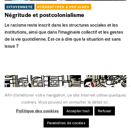
CITOYENNETÉ
STÉRÉOTYPES & PRÉJUGÉS
Négritude et postcolonialisme
Le racisme reste inscrit dans les structures sociales et les
institutions, ainsi que dans l’imaginaire collectif et les gestes
de la vie quotidienne. Est-ce à dire que la situation est sans
issue ?
Afin d’améliorer votre navigation, ce site internet utilise quelques
cookies. Vous pouvez en consulter le détail ici :
Politique des cookies
Accepter tout
Refuser
Paramètres de cookies