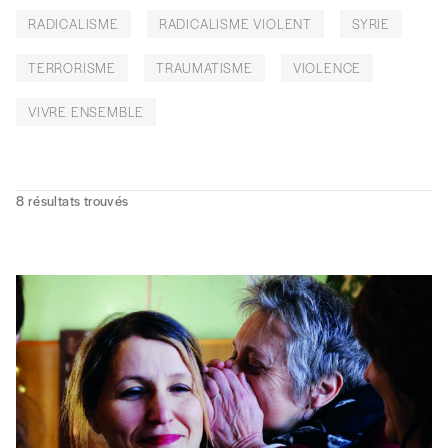
RADICALISME
RADICALISME VIOLENT
SYRIE
TERRORISME
TRAUMATISME
VIOLENCE
VIVRE ENSEMBLE
8
résultats trouvés