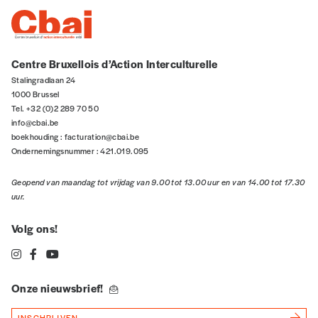
JURIDISCHE INFORMATIE / CREDITS
© signélazer