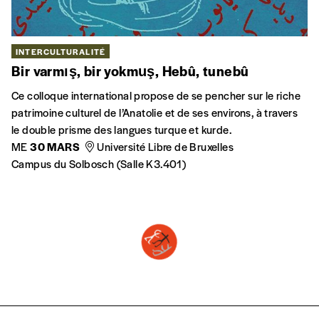
boekhouding :
facturation@cbai.be
Ondernemingsnummer : 421.019.095
Geopend van maandag tot vrijdag van 9.00 tot 13.00 uur en van 14.00 tot 17.30
uur.
Volg ons!
Onze nieuwsbrief!
INSCHRIJVEN