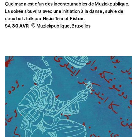
le double prisme des langues turque et kurde.
ME
30 MARS
Université Libre de Bruxelles
Campus du Solbosch (Salle K3.401)
Centre Bruxellois d’Action Interculturelle
Stalingradlaan 24
1000 Brussel
Tel. +32 (0)2 289 70 50
info@cbai.be