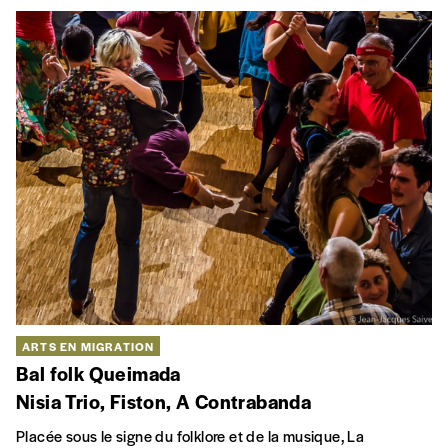
ARTS EN MIGRATION
Bal folk Queimada
Nisia Trio, Fiston, A Contrabanda
Placée sous le signe du folklore et de la musique, La
Queimada est d’un des incontournables de Muziekpublique.
La soirée s’ouvrira avec une initiation à la danse , suivie de
deux bals folk par
Nisia Trio
et
Fiston
.
SA
30 AVR
Muziekpublique, Bruxelles
INTERCULTURALITÉ
Bir varmış, bir yokmuş, Hebû, tunebû
Ce colloque international propose de se pencher sur le riche
patrimoine culturel de l’Anatolie et de ses environs, à travers