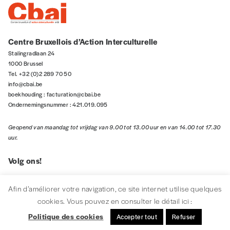
Centre Bruxellois d’Action Interculturelle
Stalingradlaan 24
1000 Brussel
Tel. +32 (0)2 289 70 50
info@cbai.be
boekhouding :
facturation@cbai.be
Ondernemingsnummer : 421.019.095
Geopend van maandag tot vrijdag van 9.00 tot 13.00 uur en van 14.00 tot 17.30
uur.
Volg ons!
Afin d’améliorer votre navigation, ce site internet utilise quelques
cookies. Vous pouvez en consulter le détail ici :
Onze nieuwsbrief!
Politique des cookies
Accepter tout
Refuser
INSCHRIJVEN