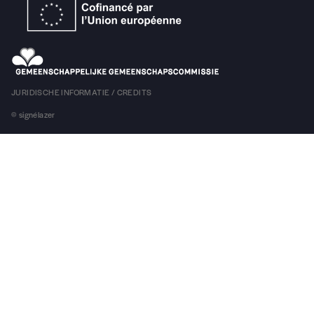
Centre Bruxellois d’Action Interculturelle
Stalingradlaan 24
1000 Brussel
Tel. +32 (0)2 289 70 50
info@cbai.be
boekhouding :
facturation@cbai.be
Ondernemingsnummer : 421.019.095
Geopend van maandag tot vrijdag van 9.00 tot 13.00 uur en van 14.00 tot 17.30
uur.
Volg ons!
Onze nieuwsbrief!
INSCHRIJVEN