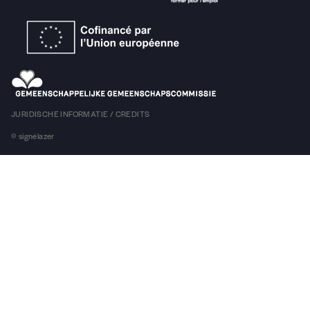
Centre Bruxellois d’Action Interculturelle
Stalingradlaan 24
1000 Brussel
Tel. +32 (0)2 289 70 50
info@cbai.be
boekhouding :
facturation@cbai.be
Ondernemingsnummer : 421.019.095
Geopend van maandag tot vrijdag van 9.00 tot 13.00 uur en van 14.00 tot 17.30
uur.
Volg ons!
Onze nieuwsbrief!
INSCHRIJVEN