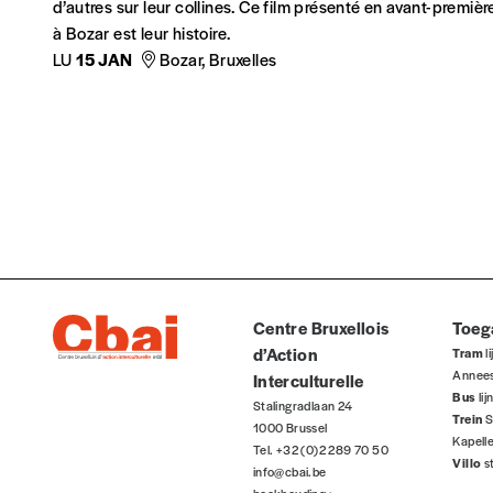
d’autres sur leur collines. Ce film présenté en avant-premièr
à Bozar est leur histoire.
LU
15 JAN
Bozar, Bruxelles
Centre Bruxellois
Toeg
d’Action
Tram
li
Annee
Interculturelle
Bus
li
Stalingradlaan 24
Trein
S
1000 Brussel
Kapell
Tel. +32 (0)2 289 70 50
Villo
s
info@cbai.be