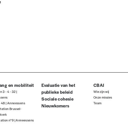
e
ang en mobiliteit
Evaluatie van het
CBAI
publieke beleid
jn 3 - 4 - 32 |
Wie zijn wij
ssens
Onze missies
Sociale cohesie
jn 48 | Anneessens
Team
Nieuwkomers
tation Brussel-
ekerk
tation n°9 | Anneessens