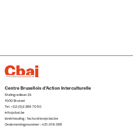
Centre Bruxellois d’Action Interculturelle
Stalingradlaan 24
1000 Brussel
Tel. +32 (0)2 289 70 50
info@cbai.be
boekhouding :
facturation@cbai.be
Ondernemingsnummer : 421.019.095