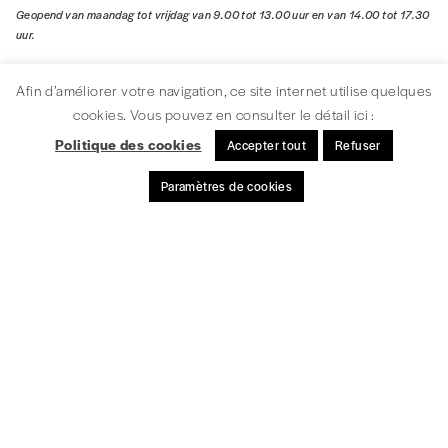
Geopend van maandag tot vrijdag van 9.00 tot 13.00 uur en van 14.00 tot 17.30
uur.
Volg ons!
Afin d’améliorer votre navigation, ce site internet utilise quelques
cookies. Vous pouvez en consulter le détail ici :
Politique des cookies
Accepter tout
Refuser
Onze nieuwsbrief!
Paramètres de cookies
INSCHRIJVEN