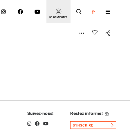
fr
SE CONNECTER
 compte
er le prix qu’il estime juste. Dans l’objectif de rendre
’estimer vous-mêmes le coût de notre publication. Cette
e de rédaction selon vos moyens et vos motivations.
Suivez-nous!
Restez informé!
S'INSCRIRE