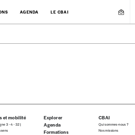
ONS
AGENDA
LE CBAI
mmande
Créer un
s est proposé à
PRIX LIBRE
.
r d’un bien ou d’un service, qui peut être une manière pour lui de pay
 notre attachement aux valeurs de solidarité, nous vous proposons d
rix indicatif. De cette manière, vous soutenez le travail de l’équip
 et mobilité
Explorer
CBAI
Agenda
gne 3 - 4 - 32 |
Qui sommes-nous ?
ssens
Nos missions
Formations