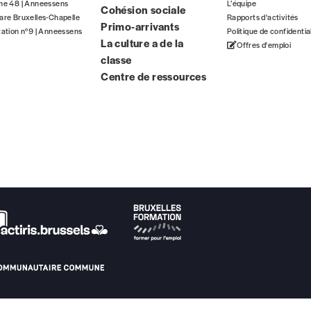
gne 48 | Anneessens
L’équipe
Cohésion sociale
ous commandez au numéro.
are Bruxelles-Chapelle
Rapports d'activités
Primo-arrivants
format papier ou numérique.
tation n°9 | Anneessens
Politique de confidentia
La culture a de la
Offres d'emploi
classe
BAN BE34 0010 7305 2190
avec en communication le numéro de 
Centre de ressources
 tout moment, même après avoir reçu plusieurs numéros. Ce paiemen
Par numéro
5€*