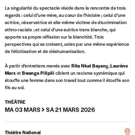
La singularité du spectacle réside dans la rencontre de trois
En pratique
regards : celui d’une mère, au cœur de l’histoire ; celui d’une
Vous vous abonnez pour l’année civile en
actrice, observatrice et elle-même victime de discrimination
cours ou vous commandez au numéro.
ethno-raciale ; et celui d’une autrice trans blanche, qui
Vous indiquez si vous souhaitez recevoir la
apporte sa propre réflexion sur la blanchité. Trois
revue en format papier ou numérique.
perspectives qui se croisent, unies par une même expérience
Vous renseignez vos coordonnées.
de fétichisation et de déshumanisation.
Vous versez le montant de votre choix sur le
compte
IBAN BE34 0010 7305
À partir d’entretiens menés avec
Rita Nkat Bayan
g,
Laurène
2190
avec en communication le numéro de
Marx
et
Bwanga Pilipili
ciblent un racisme systémique qui
la commande renseigné dans le mail de
étouffe une femme dans son travail tout comme il étouffe son
confirmation et la mention “participation
fils au sol.
Imag”.
THÉÂTRE
MA 03 MARS
SA 21 MARS 2026
NB
: Vous pouvez choisir de participer
financièrement à tout moment, même après
avoir reçu plusieurs numéros. Ce paiement
Théâtre National