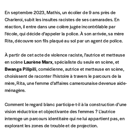
Se connecter
commande
En septembre 2023, Mathis, un écolier de 9 ans près de
Charleroi, subit les insultes racistes de ses camarades. En
réaction, il entre dans une colère jugée incontrôlable par
A partir de 2021,
Imag, le magazine de
l’école, qui décide d’appeler la police. À son arrivée, sa mère
l’interculturel,
vous est proposé à
PRIX LIBRE
.
Rita, découvre son fils plaqué au sol par un agent de police.
Le prix libre est un mode de fixation du prix
par l’acheteur d’un bien ou d’un service, qui
À partir de cet acte de violence raciste, l’autrice et metteuse
peut être une manière pour lui de payer le prix
CONNEXION
en scène
Laurène Marx
, spécialiste du seule en scène, et
qu’il estime juste. Dans l’objectif de rendre nos
Bwanga Pilipili
, comédienne, autrice et metteuse en scène,
activités et publications accessibles, et
Mot de passe oublié?
choisissent de raconter l’histoire à travers le parcours de la
d’affirmer notre attachement aux valeurs de
mère, Rita, une femme d’affaires camerounaise devenue aide-
solidarité, nous vous proposons d’estimer
ménagère.
vous-mêmes le coût de notre publication.
Cette valeur peut donc être inférieure, égale
Créer un
Comment le regard blanc participe-t-il à la construction d’une
ou supérieure au prix indicatif. De cette
vision réductrice et objectivante des femmes ? L’autrice
manière, vous soutenez le travail de l’équipe
compte
interroge un parcours identitaire qui ne lui appartient pas, en
de rédaction selon vos moyens et vos
explorant les zones de trouble et de projection.
motivations.