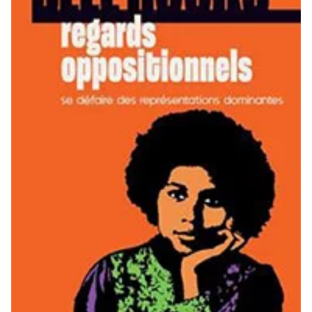
Quantité
AJOUTER
Édition numérique
AJOUTER
Offre découverte
Vous souhaitez découvrir
Imag
? Nous vous