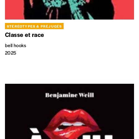
Rue
STÉRÉOTYPES & PRÉJUGÉS
Classe et race
bell hooks
Code postal
2025
Pays
n°
Localité