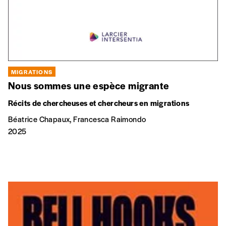
Par numéro
5€*
*Prix indicatif, frais de port inclus
MIGRATIONS
Je m'abonne à l'Imag
Nous sommes une espèce migrante
Récits de chercheuses et chercheurs en migrations
Format papier (livraison uniquement
Béatrice Chapaux, Francesca Raimondo
en Belgique)
2025
Format numérique
Je commande au numéro
Édition papier (livraison en Belgique
uniquement)