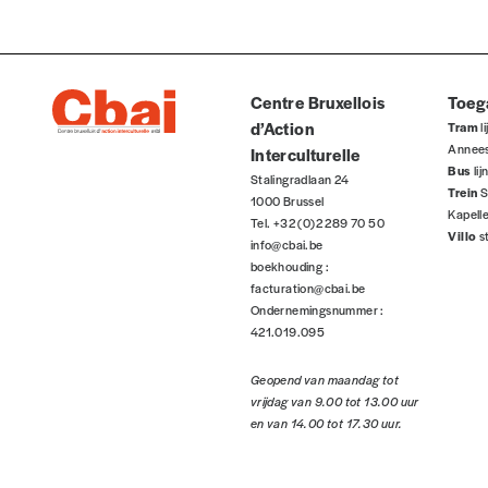
En pratique
INLOGGEN
Vous vous abonnez pour l’année civile en cours ou v
Vous indiquez si vous souhaitez recevoir la revue en 
Wachtwoord vergeten?
Vous renseignez vos coordonnées.
Centre Bruxellois
Toeg
Vous versez le montant de votre choix sur le compte
I
d’Action
Tram
li
la mention “participation Imag”.
Annee
Interculturelle
Bus
li
Stalingradlaan 24
Trein
S
1000 Brussel
NB
: Vous pouvez choisir de participer financièrement à
Kapell
Tel. +32 (0)2 289 70 50
soutenir nos activités.
Villo
s
info@cbai.be
boekhouding :
facturation@cbai.be
NOS FORMULES
Ondernemingsnummer :
421.019.095
Geopend van maandag tot
vrijdag van 9.00 tot 13.00 uur
en van 14.00 tot 17.30 uur.
Abonnement
1 an = 5 numéros