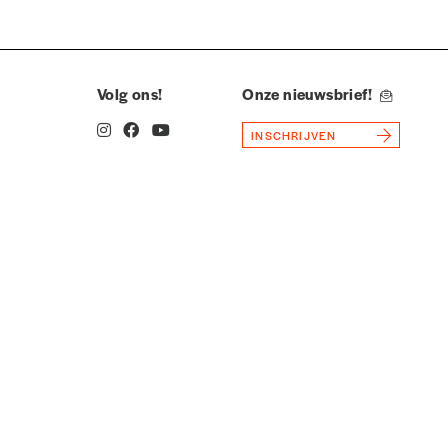
Volg ons!
Onze nieuwsbrief!
la commande renseigné dans le mail de confirmation et
INSCHRIJVEN
t n’est pas indispensable. Il marque votre volonté de