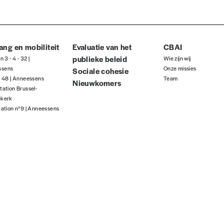
ous commandez au numéro.
format papier ou numérique.
ang en mobiliteit
Evaluatie van het
CBAI
BAN BE34 0010 7305 2190
avec en communication le numéro de 
publieke beleid
jn 3 - 4 - 32 |
Wie zijn wij
ssens
Onze missies
Sociale cohesie
jn 48 | Anneessens
Team
Nieuwkomers
tation Brussel-
 tout moment, même après avoir reçu plusieurs numéros. Ce paiemen
ekerk
tation n°9 | Anneessens
Par numéro
5€*