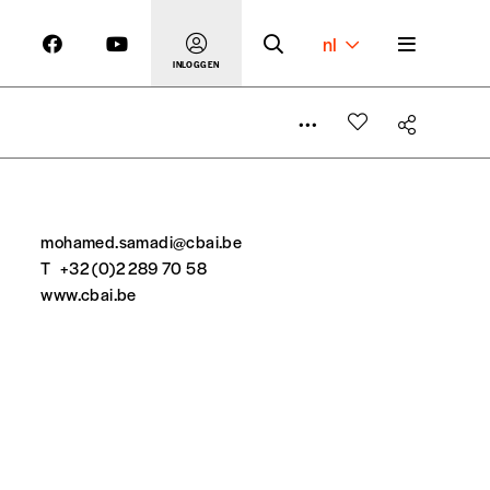
nl
INLOGGEN
mohamed.samadi@cbai.be
T
+32 (0)2 289 70 58
 maken
www.cbai.be
er le prix qu’il estime juste. Dans l’objectif de rendre
’estimer vous-mêmes le coût de notre publication. Cette
e de rédaction selon vos moyens et vos motivations.