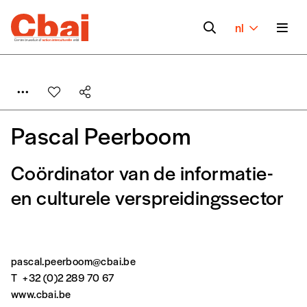
nl
Pascal Peerboom
Coördinator van de informatie-
en culturele verspreidingssector
Formulaire de
Inloggen
commande
pascal.peerboom@cbai.be
T
+32 (0)2 289 70 67
A partir de 2021,
Imag, le magazine de
www.cbai.be
l’interculturel,
vous est proposé à
PRIX LIBRE
.