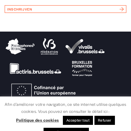
Vous renseignez vos coordonnées.
INSCHRIJVEN
Vous versez le montant de votre choix sur le
compte
IBAN BE34 0010 7305
2190
avec en communication le numéro de
la commande renseigné dans le mail de
confirmation et la mention “participation
Imag”.
NB
: Vous pouvez choisir de participer
financièrement à tout moment, même après
avoir reçu plusieurs numéros. Ce paiement
n’est pas indispensable. Il marque votre
volonté de soutenir nos activités.
Afin d’améliorer votre navigation, ce site internet utilise quelques
cookies. Vous pouvez en consulter le détail ici :
NOS
Politique des cookies
Accepter tout
Refuser
JURIDISCHE INFORMATIE / CREDITS