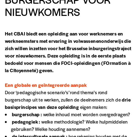
NIEUWKOMERS
Formulaire de
Inloggen
Het CBAI biedt een opleiding aan voor werknemers en
commande
werkneemsters met ervaring in volwassenenonderwijs die
zich willen inzetten voor het Brusselse inburgeringstraject
voor nieuwkomers. Deze opleiding is in de eerste plaats
A partir de 2021,
Imag, le magazine de
bedoeld voor mensen die FOCI-opleidingen (FOrmation à
l’interculturel,
vous est proposé à
PRIX LIBRE
.
la CItoyenneté) geven.
Le prix libre est un mode de fixation du prix
par l’acheteur d’un bien ou d’un service, qui
Een globale en geïntegreerde aanpak
peut être une manière pour lui de payer le prix
INLOGGEN
Door ‘pedagogische scenario’s’ rond thema’s rond
qu’il estime juste. Dans l’objectif de rendre nos
burgerschap uit te werken, zullen de deelnemers zich de
drie
activités et publications accessibles, et
Wachtwoord vergeten?
basisprincipes van deze opleiding
eigen maken:
d’affirmer notre attachement aux valeurs de
burgerschap :
welke inhoud moet worden overgedragen?
solidarité, nous vous proposons d’estimer
pedagogiek :
welke methodologie? Welke hulpmiddelen
vous-mêmes le coût de notre publication.
gebruiken? Welke houding aannemen?
Cette valeur peut donc être inférieure, égale
de interculturele aanpak :
hoe rekening houden met de