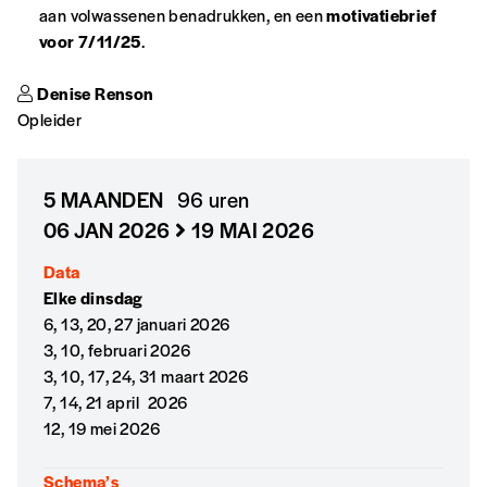
aan volwassenen benadrukken, en een
motivatiebrief
*Prix indicatif, frais de port inclus
voor 7/11/25
.
Denise Renson
Par numéro
Opleider
5€*
5 MAANDEN
96 uren
*Prix indicatif, frais de port inclus
06 JAN 2026
19 MAI 2026
Je m'abonne à l'Imag
Data
Elke dinsdag
6, 13, 20, 27 januari 2026
Format papier (livraison uniquement
3, 10, februari 2026
en Belgique)
3, 10, 17, 24, 31 maart 2026
Format numérique
7, 14, 21 april 2026
12, 19 mei 2026
Je commande au numéro
Schema’s