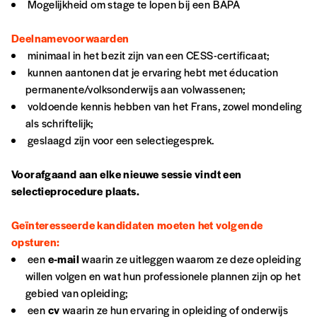
Mogelijkheid om stage te lopen bij een BAPA
NB
: Vous pouvez choisir de participer
financièrement à tout moment, même après
Deelnamevoorwaarden
avoir reçu plusieurs numéros. Ce paiement
minimaal in het bezit zijn van een CESS-certificaat;
n’est pas indispensable. Il marque votre
kunnen aantonen dat je ervaring hebt met éducation
volonté de soutenir nos activités.
permanente/volksonderwijs aan volwassenen;
voldoende kennis hebben van het Frans, zowel mondeling
als schriftelijk;
NOS
geslaagd zijn voor een selectiegesprek.
FORMULES
Voorafgaand aan elke nieuwe sessie vindt een
selectieprocedure plaats.
Wachtwoorden komen niet overeen
Geïnteresseerde kandidaten moeten het volgende
opsturen:
Abonnement
REGISTREER
een
e-mail
waarin ze uitleggen waarom ze deze opleiding
1 an = 5 numéros
willen volgen en wat hun professionele plannen zijn op het
20€*
/an
*verplichte velden
gebied van opleiding;
een
cv
waarin ze hun ervaring in opleiding of onderwijs