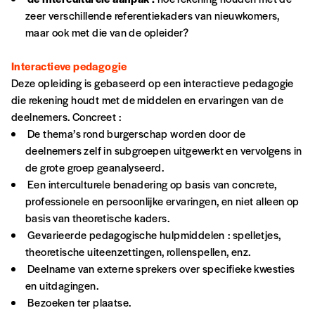
Account
ou supérieure au prix indicatif. De cette
zeer verschillende referentiekaders van nieuwkomers,
manière, vous soutenez le travail de l’équipe
maken
maar ook met die van de opleider?
de rédaction selon vos moyens et vos
motivations.
Interactieve pedagogie
Deze opleiding is gebaseerd op een interactieve pedagogie
En pratique
die rekening houdt met de middelen en ervaringen van de
Vous vous abonnez pour l’année civile en
deelnemers. Concreet :
cours ou vous commandez au numéro.
De thema’s rond burgerschap worden door de
Vous indiquez si vous souhaitez recevoir la
deelnemers zelf in subgroepen uitgewerkt en vervolgens in
revue en format papier ou numérique.
de grote groep geanalyseerd.
Vous renseignez vos coordonnées.
Een interculturele benadering op basis van concrete,
Vous versez le montant de votre choix sur le
professionele en persoonlijke ervaringen, en niet alleen op
compte
IBAN BE34 0010 7305
basis van theoretische kaders.
2190
avec en communication le numéro de
Gevarieerde pedagogische hulpmiddelen : spelletjes,
la commande renseigné dans le mail de
theoretische uiteenzettingen, rollenspellen, enz.
confirmation et la mention “participation
Deelname van externe sprekers over specifieke kwesties
Imag”.
en uitdagingen.
Bezoeken ter plaatse.