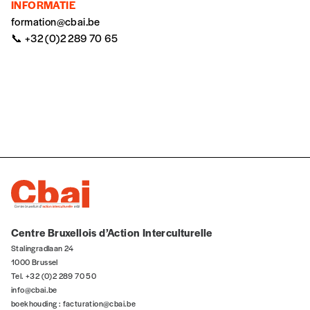
INFORMATIE
formation@cbai.be
Offre découverte
📞 +32 (0)2 289 70 65
Vous souhaitez découvrir
Imag
? Nous vous
offrons les deux derniers numéros publiés.
Je souhaite bénéficier de l’offre
découverte
Cadeau
Faites découvrir l'
Imag
à un·e ami·e et offrez-
lui un abonnement ou numéro au choix.
Centre Bruxellois d’Action Interculturelle
J’offre un abonnement (5
Stalingradlaan 24
numéros)
1000 Brussel
Tel. +32 (0)2 289 70 50
info@cbai.be
J’offre le(s) numéro(s)
boekhouding :
facturation@cbai.be