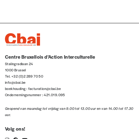
NOS
FORMULES
Wachtwoorden komen niet overeen
Centre Bruxellois d’Action Interculturelle
Abonnement
Stalingradlaan 24
REGISTREER
1000 Brussel
1 an = 5 numéros
Tel. +32 (0)2 289 70 50
20€*
/an
*verplichte velden
info@cbai.be
boekhouding :
facturation@cbai.be
Ondernemingsnummer : 421.019.095
*Prix indicatif, frais de port inclus
Geopend van maandag tot vrijdag van 9.00 tot 13.00 uur en van 14.00 tot 17.30
uur.
Par numéro
5€*
Volg ons!