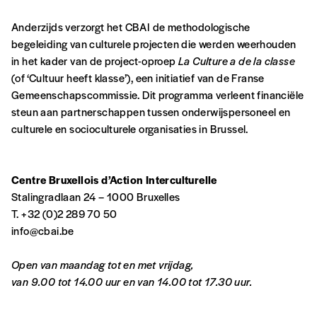
Vous vous abonnez pour l’année civile en
Anderzijds verzorgt het CBAI de methodologische
cours ou vous commandez au numéro.
begeleiding van culturele projecten die werden weerhouden
Vous indiquez si vous souhaitez recevoir la
in het kader van de project-oproep
La Culture a de la classe
revue en format papier ou numérique.
(of ‘Cultuur heeft klasse’), een initiatief van de Franse
Vous renseignez vos coordonnées.
Gemeenschapscommissie. Dit programma verleent financiële
Vous versez le montant de votre choix sur le
steun aan partnerschappen tussen onderwijspersoneel en
compte
IBAN BE34 0010 7305
culturele en socioculturele organisaties in Brussel.
2190
avec en communication le numéro de
la commande renseigné dans le mail de
confirmation et la mention “participation
Centre Bruxellois d’Action Interculturelle
Imag”.
Stalingradlaan 24 – 1000 Bruxelles
T. +32 (0)2 289 70 50
info@cbai.be
NB
: Vous pouvez choisir de participer
financièrement à tout moment, même après
Open van maandag tot en met vrijdag,
avoir reçu plusieurs numéros. Ce paiement
van 9.00 tot 14.00 uur en van 14.00 tot 17.30 uur.
n’est pas indispensable. Il marque votre
volonté de soutenir nos activités.