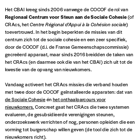
Het CBAI kreeg sinds 2006 vanwege de COCOF de rol van
A partir de 2021,
Imag, le magazine de
Regionaal Centrum voor Steun aan de Sociale Cohesie
(of
l’interculturel,
vous est proposé à
PRIX LIBRE
.
CRAcs, het
Centre Régional d’Appui à la Cohésion sociale
)
Le prix libre est un mode de fixation du prix
toevertrouwd. In het begin beperkten de missies van dit
par l’acheteur d’un bien ou d’un service, qui
centrum zich tot de sociale cohesie en een zeer specifiek,
peut être une manière pour lui de payer le prix
INLOGGEN
door de COCOF (d.i. de Franse Gemeenschapscommissie)
qu’il estime juste. Dans l’objectif de rendre nos
gecreëerd apparaat, maar sinds 2016 breidden de taken van
activités et publications accessibles, et
Wachtwoord vergeten?
het CRAcs (en daarmee ook die van het CBAI) zich uit tot de
d’affirmer notre attachement aux valeurs de
kwestie van de opvang van nieuwkomers.
solidarité, nous vous proposons d’estimer
vous-mêmes le coût de notre publication.
Vandaag activeert het CRAcs missies die verband houden
Cette valeur peut donc être inférieure, égale
met twee door de COCOF geïnstalleerde apparaten: dat van
Account
ou supérieure au prix indicatif. De cette
de Sociale Cohesie
én
het onthaalparcours voor
manière, vous soutenez le travail de l’équipe
nieuwkomers.
Concreet gaat het CRAcs die twee systemen
maken
de rédaction selon vos moyens et vos
evalueren, de gesubsidieerde verenigingen steunen,
motivations.
onderzoekswerk verrichten of nog, personen opleiden die een
vorming tot burgerschap willen geven (de tool die zich tot de
nieuwkomers richt).
En pratique