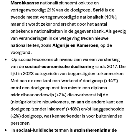
Vous vous abonnez pour l’année civile en
Marokkaanse
nationaliteit neemt ook toe en
cours ou vous commandez au numéro.
vertegenwoordigt 21% van de doelgroep.
Syrië
is de
Vous indiquez si vous souhaitez recevoir la
tweede meest vertegenwoordigde nationaliteit (10%),
revue en format papier ou numérique.
maar dit wordt zeker onderschat door het aantal
Vous renseignez vos coordonnées.
onbekende nationaliteiten in de gegevensbank. Als gevolg
Vous versez le montant de votre choix sur le
van veranderingen in de wetgeving treden nieuwe
compte
IBAN BE34 0010 7305
nationaliteiten, zoals
Algerije en Kameroen
, op de
2190
avec en communication le numéro de
voorgrond.
la commande renseigné dans le mail de
Op sociaal-economisch niveau zien we een versterking
confirmation et la mention “participation
van de
sociaal-economische dualisering
sinds 2017. Die
Imag”.
lijkt in 2023 categorieën van begunstigden te kenmerken.
Met aan de ene kant een ‘werkende’ doelgroep (+14%)
en/of een doelgroep met ten minste een diploma
NB
: Vous pouvez choisir de participer
middelbaar onderwijs (+2%) die overheerst bij de
financièrement à tout moment, même après
(niet-)prioritaire nieuwkomers, en aan de andere kant een
avoir reçu plusieurs numéros. Ce paiement
doelgroep ‘zonder inkomen’ (+18%) en/of laaggeschoolde
n’est pas indispensable. Il marque votre
(-2%) doelgroep, wat kenmerkender is voor buitenlandse
volonté de soutenir nos activités.
personen.
In
sociaal-juridische
termen is
gezinshereniging de