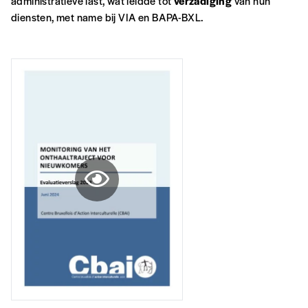
administratieve last, wat leidde tot
verzadiging
van hun
Nom
*
diensten, met name bij VIA en BAPA-BXL.
Organisation
TVA
Téléphone
E-mail
*
Rue