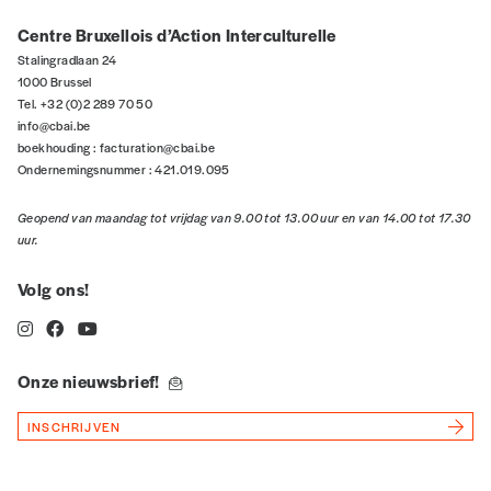
Centre Bruxellois d’Action Interculturelle
Stalingradlaan 24
1000 Brussel
Tel. +32 (0)2 289 70 50
info@cbai.be
boekhouding :
facturation@cbai.be
Ondernemingsnummer : 421.019.095
Geopend van maandag tot vrijdag van 9.00 tot 13.00 uur en van 14.00 tot 17.30
uur.
Volg ons!
Onze nieuwsbrief!
INSCHRIJVEN