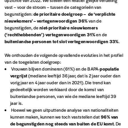
opzichte van 2022. We stellen een relatief gelijke verdeling
vast – voor de stroom – tussen de categorieën van
A partir de 2021,
Imag, le magazine de
begunstigden:
de prioritaire doelgroep – de ‘verplichte
l’interculturel,
vous est proposé à
PRIX LIBRE
.
nieuwkomers’ – vertegenwoordigen 36%
van de
Le prix libre est un mode de fixation du prix
begunstigden, de
niet-prioritaire nieuwkomers
par l’acheteur d’un bien ou d’un service, qui
(‘rechthebbenden’) vertegenwoordigen 31%
en de
peut être une manière pour lui de payer le prix
INLOGGEN
buitenlandse personen tot slot vertegenwoordigen 33%
.
qu’il estime juste. Dans l’objectif de rendre nos
activités et publications accessibles, et
Wachtwoord vergeten?
We onthouden de volgende opvallende evoluties in het profiel
d’affirmer notre attachement aux valeurs de
van de toegelaten doelgroep:
solidarité, nous vous proposons d’estimer
Vrouwen blijven domineren (61%) en de BAPA-
populatie
vous-mêmes le coût de notre publication.
vergrijst
(mediane leeftijd 36 jaar, dat is 2 jaar ouder dan
Cette valeur peut donc être inférieure, égale
Account
vorig jaar en 4 jaar ouder dan in 2021). Die trend kan
ou supérieure au prix indicatif. De cette
gedeeltelijk worden verklaard door de komst van
manière, vous soutenez le travail de l’équipe
maken
buitenlandse personen, van wie de mediane leeftijd 39
de rédaction selon vos moyens et vos
jaar is.
motivations.
Hoewel we geen uitputtende analyse van nationaliteiten
kunnen maken, kunnen we toch vaststellen dat
96% van
En pratique
de begunstigden nog steeds van buiten de EU komt
. De