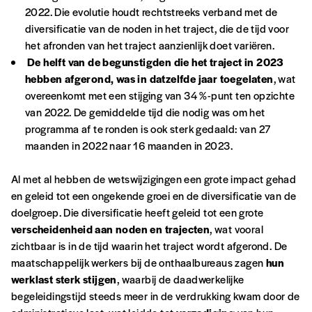
2022. Die evolutie houdt rechtstreeks verband met de
diversificatie van de noden in het traject, die de tijd voor
het afronden van het traject aanzienlijk doet variëren.
Cadeau
De helft van de begunstigden die het traject in 2023
hebben afgerond, was in datzelfde jaar toegelaten
, wat
Faites découvrir l'
Imag
à un·e ami·e et offrez-
overeenkomt met een stijging van 34 %-punt ten opzichte
lui un abonnement ou numéro au choix.
van 2022. De gemiddelde tijd die nodig was om het
programma af te ronden is ook sterk gedaald: van 27
J’offre un abonnement (5
numéros)
maanden in 2022 naar 16 maanden in 2023.
Al met al hebben de wetswijzigingen een grote impact gehad
J’offre le(s) numéro(s)
en geleid tot een ongekende groei en de diversificatie van de
doelgroep. Die diversificatie heeft geleid tot een grote
Vos coordonnées
verscheidenheid aan noden en trajecten
, wat vooral
zichtbaar is in de tijd waarin het traject wordt afgerond. De
maatschappelijk werkers bij de onthaalbureaus zagen
hun
Prénom
*
werklast sterk stijgen
, waarbij de daadwerkelijke
begeleidingstijd steeds meer in de verdrukking kwam door de