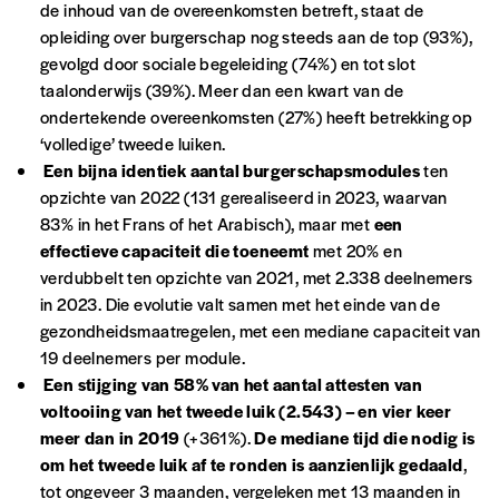
de inhoud van de overeenkomsten betreft, staat de
opleiding over burgerschap nog steeds aan de top (93%),
gevolgd door sociale begeleiding (74%) en tot slot
taalonderwijs (39%). Meer dan een kwart van de
AJOUTER
ondertekende overeenkomsten (27%) heeft betrekking op
‘volledige’ tweede luiken.
Édition numérique
Een bijna identiek aantal burgerschapsmodules
ten
opzichte van 2022 (131 gerealiseerd in 2023, waarvan
83% in het Frans of het Arabisch), maar met
een
effectieve capaciteit die toeneemt
met 20% en
verdubbelt ten opzichte van 2021, met 2.338 deelnemers
AJOUTER
in 2023. Die evolutie valt samen met het einde van de
gezondheidsmaatregelen, met een mediane capaciteit van
Offre découverte
19 deelnemers per module.
Een stijging van 58% van het aantal attesten van
Vous souhaitez découvrir
Imag
? Nous vous
voltooiing van het tweede luik (2.543) – en vier keer
offrons les deux derniers numéros publiés.
meer dan in 2019
(+361%).
De mediane tijd die nodig is
om het tweede luik af te ronden is aanzienlijk gedaald
,
Je souhaite bénéficier de l’offre
tot ongeveer 3 maanden, vergeleken met 13 maanden in
découverte