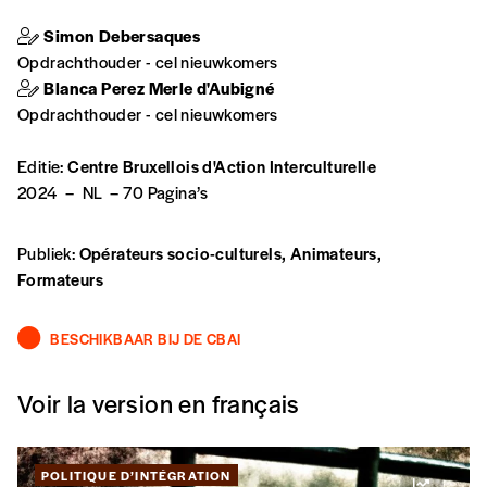
Simon Debersaques
Opdrachthouder - cel nieuwkomers
Code postal
Blanca Perez Merle d'Aubigné
Opdrachthouder - cel nieuwkomers
Editie:
Centre Bruxellois d'Action Interculturelle
Pays
2024
–
NL
–
70 Pagina’s
Publiek:
Opérateurs socio-culturels, Animateurs,
Formateurs
n°
BESCHIKBAAR BIJ DE CBAI
Localité
Voir la version en français
Je souhaite recevoir une facture
POLITIQUE D’INTÉGRATION