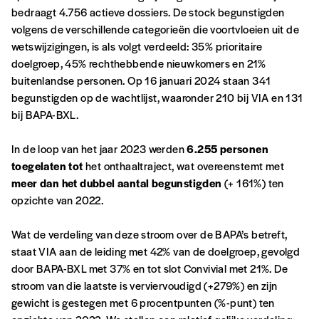
bedraagt 4.756 actieve dossiers. De stock begunstigden
volgens de verschillende categorieën die voortvloeien uit de
wetswijzigingen, is als volgt verdeeld: 35% prioritaire
doelgroep, 45% rechthebbende nieuwkomers en 21%
buitenlandse personen. Op 16 januari 2024 staan 341
begunstigden op de wachtlijst, waaronder 210 bij VIA en 131
bij BAPA-BXL.
In de loop van het jaar 2023 werden
6.255 personen
toegelaten tot
het onthaaltraject, wat overeenstemt met
meer dan het dubbel aantal begunstigden
(+ 161%) ten
opzichte van 2022.
Wat de verdeling van deze stroom over de BAPA’s betreft,
Formulaire de
staat VIA aan de leiding met 42% van de doelgroep, gevolgd
Inloggen
door BAPA-BXL met 37% en tot slot Convivial met 21%. De
commande
stroom van die laatste is verviervoudigd (+279%) en zijn
gewicht is gestegen met 6 procentpunten (%-punt) ten