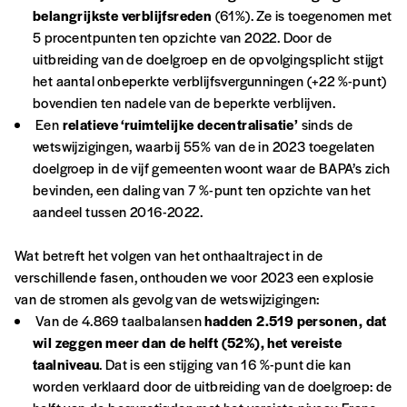
belangrijkste verblijfsreden
(61%). Ze is toegenomen met
NOS
5 procentpunten ten opzichte van 2022. Door de
uitbreiding van de doelgroep en de opvolgingsplicht stijgt
FORMULES
het aantal onbeperkte verblijfsvergunningen (+22 %-punt)
bovendien ten nadele van de beperkte verblijven.
Wachtwoorden komen niet overeen
Een
relatieve ‘ruimtelijke decentralisatie’
sinds de
wetswijzigingen, waarbij 55% van de in 2023 toegelaten
doelgroep in de vijf gemeenten woont waar de BAPA’s zich
Abonnement
REGISTREER
bevinden, een daling van 7 %-punt ten opzichte van het
1 an = 5 numéros
aandeel tussen 2016-2022.
20€*
/an
*verplichte velden
Wat betreft het volgen van het onthaaltraject in de
verschillende fasen, onthouden we voor 2023 een explosie
*Prix indicatif, frais de port inclus
van de stromen als gevolg van de wetswijzigingen:
Van de 4.869 taalbalansen
hadden 2.519 personen, dat
Par numéro
wil zeggen meer dan de helft (52%), het vereiste
5€*
taalniveau
. Dat is een stijging van 16 %-punt die kan
worden verklaard door de uitbreiding van de doelgroep: de