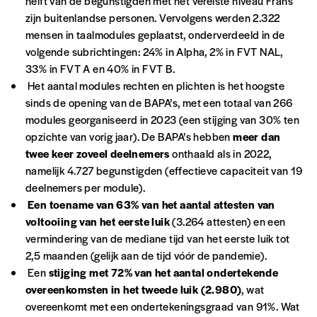
helft van de begunstigden met het vereiste niveau Frans
*Prix indicatif, frais de port inclus
zijn buitenlandse personen. Vervolgens werden 2.322
mensen in taalmodules geplaatst, onderverdeeld in de
volgende subrichtingen: 24% in Alpha, 2% in FVT NAL,
Je m'abonne à l'Imag
33% in FVT A en 40% in FVT B.
Het aantal modules rechten en plichten is het hoogste
Format papier (livraison uniquement
sinds de opening van de BAPA’s, met een totaal van 266
en Belgique)
modules georganiseerd in 2023 (een stijging van 30% ten
opzichte van vorig jaar). De BAPA’s hebben
meer dan
Format numérique
twee keer zoveel deelnemers
onthaald als in 2022,
namelijk 4.727 begunstigden (effectieve capaciteit van 19
Je commande au numéro
deelnemers per module).
Een toename van 63% van het aantal attesten van
Édition papier (livraison en Belgique
voltooiing van het eerste luik
(3.264 attesten) en een
uniquement)
vermindering van de mediane tijd van het eerste luik tot
2,5 maanden (gelijk aan de tijd vóór de pandemie).
Een
stijging met 72% van het aantal ondertekende
overeenkomsten in het tweede luik (2.980)
, wat
Quantité
overeenkomt met een ondertekeningsgraad van 91%. Wat