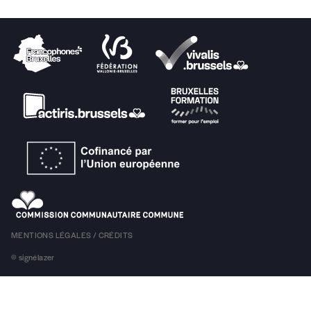
présente les pages d’un livre issu d’un projet de recherche-
création autour du quartier Versailles à Neder-Over-
Heembeek.
SA
07 JUIN
Le Senghor, Etterbeek