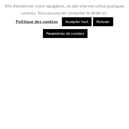
S'INSCRIRE
Afin d’améliorer votre navigation, ce site internet utilise quelques
cookies. Vous pouvez en consulter le détail ici :
Politique des cookies
Accepter tout
Refuser
Paramètres de cookies
MENTIONS LÉGALES / CRÉDITS
© signélazer