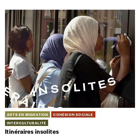
Avenue de Stalingrad 24
1000 Bruxelles
Tel. +32 (0)2 289 70 50
E-mail :
info@cbai.be
E-mail comptabilité :
facturation@cbai.be
N° d’entreprise : 421.019.095
Ouvert du lundi au vendredi de 9h à 13h et de 14h à 17h30.
Suivez-nous!
Restez informé!
S'INSCRIRE