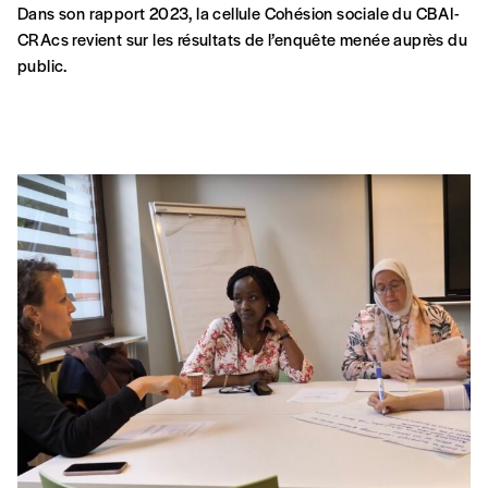
public.
ARTS EN MIGRATION
COHÉSION SOCIALE
INTERCULTURALITÉ
Itinéraires insolites
Comment la langue peut-elle devenir un espace
d’émancipation, d’imaginaire et de liberté ? Des hommes et
des femmes apprennent le français autrement : par la
littérature, la poésie, le théâtre. Le film suit cette aventure
intime et collective, où les voix se mêlent, hésitent et
s’élancent.
JE
18 JUIN
GC De Markten
| Rue du Vieux Marché aux
Grains, 5 – 1000 Bruxelles