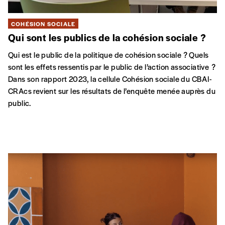
ARTS EN MIGRATION
COHÉSION SOCIALE
INTERCULTURALITÉ
Itinéraires insolites
Comment la langue peut-elle devenir un espace
d’émancipation, d’imaginaire et de liberté ? Des hommes et
des femmes apprennent le français autrement : par la
littérature, la poésie, le théâtre. Le film suit cette aventure
intime et collective, où les voix se mêlent, hésitent et
s’élancent.
LU
15 JUIN
GC De Markten
| Rue du Vieux Marché aux
Grains, 5 – 1000 Bruxelles
ARTS EN MIGRATION
COHÉSION SOCIALE