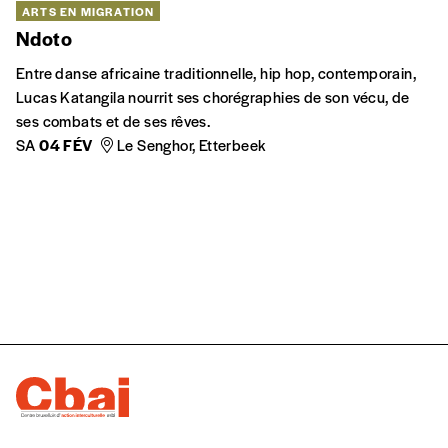
El Arena
A Beyrouth, ça slame, ça battle, ça cogne dur à El Arena. Un
documentaire projeté dans le cadre de la sélection “Sons du
réel” du festival Cinemamed.
JE
08 DÉC
Cinéma Aventure, Bruxelles