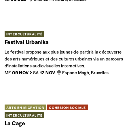
ARTS EN MIGRATION
INTERCULTURALITÉ
Manza 199, de 89 à 2024
À l’occasion de ses 35 ans de carrière, Manza Abdeslam,
rappeur, slameur et poète belge issu du mouvement hip-hop,
vous invite à (re)découvrir son univers !
VE
10 MAI
Espace Magh, Bruxelles