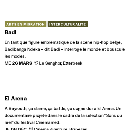
MA
08 OCT
VE
11 OCT
Espace Magh, Bruxelles