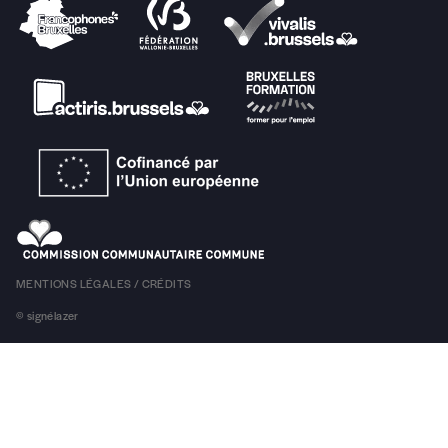
d’installations audiovisuelles interactives.
ME
09 NOV
SA
12 NOV
Espace Magh, Bruxelles