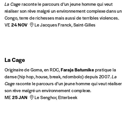
ARTS EN MIGRATION
INTERCULTURALITÉ
Badi
En tant que figure emblématique de la scène hip-hop belge,
Badibanga Ndeka – dit Badi – interroge le monde et bouscule
les modes.
ME
26 MARS
Le Senghor, Etterbeek