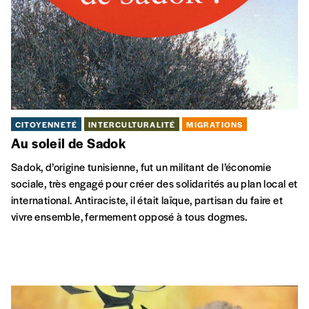
Sadok Boudoukhane était un bâtisseur d’avenir et
d’émancipation. Nous avons envie de nous souvenir de ses
engagements multiples pour nous en inspirer. C’est que les
défis socio-politico-écologiques ne manquent pas !
VE
01 MARS
Centre Bruxellois d'Action Interculturelle,
Bruxelles
ARTS EN MIGRATION
MIGRATIONS
L.U.C.A.
À la recherche de nos origines, une odyssée joyeuse et
percutante, sur la trace de notre plus vieil ancêtre commun.
ME
01 FÉV
VE
03 FÉV
Théâtre Varia, Ixelles