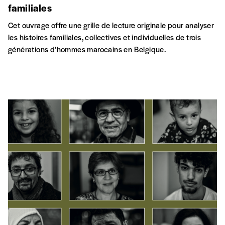
MIGRATIONS
Présences tunisiennes en Belgique
À travers le témoignage de trois générations, on en apprend
beaucoup sur l’histoire de l’immigration en Belgique, sur
l’évolution des politiques d’accueil, et par conséquent sur la
société belge dans son ensemble.
ARTS EN MIGRATION
STÉRÉOTYPES & PRÉJUGÉS
Avant c’était un très beau parc ici
Ismaïl Aklhal et Oussama Benali nous plongent dans le récit
fascinant de la Belgique multiculturelle depuis l’après-guerre
jusqu’à nos jours. Le spectacle explore toutes les époques,
depuis les accords de main-d’œuvre de 1964 en déployant