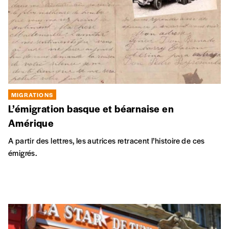
Une vingtaine de témoignages de femmes et d’hommes de
trois générations de Tunisiens en Belgique, leur intégration
par le travail, la scolarité des enfants qui ressemble parfois à
un sport de combat.
CITOYENNETÉ
INTERCULTURALITÉ
MIGRATIONS
Au soleil de Sadok
Sadok, d’origine tunisienne, fut un militant de l’économie
sociale, très engagé pour créer des solidarités au plan local et
international. Antiraciste, il était laïque, partisan du faire et
vivre ensemble, fermement opposé à tous dogmes.