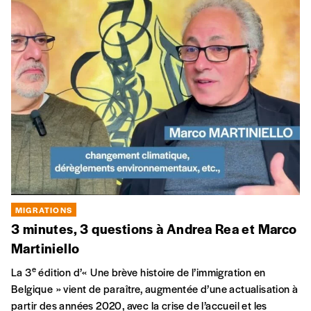
ARTS EN MIGRATION
La vie c’est comme un arbre
Après avoir fait rire aux larmes plus de 50.000 spectateurs
pendant plus de 4 ans en Belgique, la troupe des Voyageurs
Sans Bagage, est de retour avec la reprise de cette belle
histoire à succès.
ME
27 JUL
Château du Karreveld | 1080 Molenbeek
MIGRATIONS
Présences tunisiennes en Belgique
L’Espace Magh accueille une rencontre autour du livre de
notre collègue journaliste Nathalie Caprioli (Imag) et du
sociologue Mejed Hamzaoui, en présence de quelques-uns