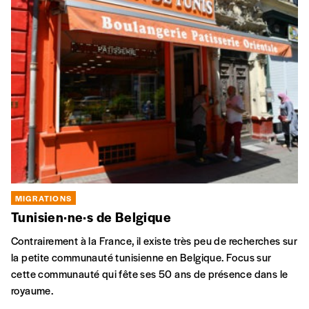
MIGRATIONS
3 minutes, 3 questions à Andrea Rea et Marco
Martiniello
e
La 3
édition d’« Une brève histoire de l’immigration en
Belgique » vient de paraître, augmentée d’une actualisation à
partir des années 2020, avec la crise de l’accueil et les
conséquences de la guerre en Ukraine. Interview des deux
co-auteurs Andrea Rea (sociologue à l’ULB) et Marco
Martiniello (directeur du CEDEM-Ulg).
ARTS EN MIGRATION
MIGRATIONS
« Ce film est un cadeau »
29 novembre 2024, à l’Espace Magh, le programme de la
soirée commémorant les 60 ans de l’immigration turque en