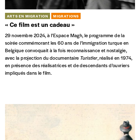
ARTS EN MIGRATION
MIGRATIONS
01.01
Comment s’est passée l’arrivée des Chibanis de Belgique ?
Qu’ont-ils vécu ? Qu’ont-ils laissé derrière eux ? Des jeunes
d’aujourd’hui ont rencontré des anciens d’origine marocaine
qui racontent leur vie.
JE
10 NOV
Maison des Cultures et de la Cohésion Sociale,
Molenbeek-Saint-Jean
MIGRATIONS
Fils de Hasard, Espérance et Bonne Fortune