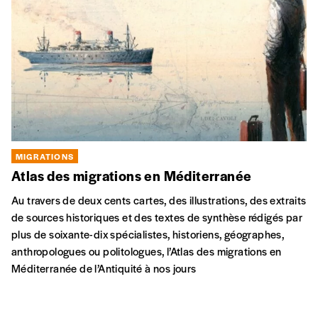
Salvatore, Luigi, Benito, Italo, Filipo, Antonio, Modesto…​ Il y a
75 ans, ils vivaient quelque part en Italie. Un beau jour,
l’Histoire a orienté leur destin en Belgique, dans les
charbonnages aux noms prometteurs: Hasard, Espérance et
Bonne Fortune…
ME
08 DÉC
DI
12 DÉC
Théâtre Le Manège, Mons
MIGRATIONS
Fils de Hasard, Espérance et Bonne Fortune
Salvatore, Luigi, Benito, Italo, Filipo, Antonio, Modesto…​ Il y a
75 ans, ils vivaient quelque part en Italie. Un beau jour,
l’Histoire a orienté leur destin en Belgique, dans les
charbonnages aux noms prometteurs: Hasard, Espérance et
Bonne Fortune…