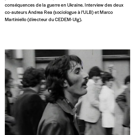
des témoins qui ont participé à ce recueil de récits de vie sur
3 générations. Émotions, poésie et humour garantis.
JE
03 FÉV
Espace Magh, Bruxelles
ARTS EN MIGRATION
MIGRATIONS
“Présences tunisiennes en Belgique” + “Une
histoire d’amour et de désir”
Une rencontre autour du livre
Présence tunisiennes en
Belgique
organisée dans le cadre du Festival Cinéma
Méditerranéen, avec les auteurs et des témoins de ce recueil
de récits de vie. Suivie de la projection du film de Leyla
Bouzid:
Une histoire d’amour et de désir.
ME
08 DÉC
Cinéma Palace
Boulevard Anspach, 85
1000 Bruxelles