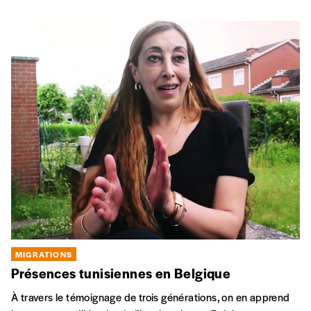
DI
19 DÉC
Central Le Théâtre, La Louvière
MIGRATIONS
Fils de Hasard, Espérance et Bonne Fortune
Salvatore, Luigi, Benito, Italo, Filipo, Antonio, Modesto…​ Il y a
75 ans, ils vivaient quelque part en Italie. Un beau jour,
l’Histoire a orienté leur destin en Belgique, dans les
charbonnages aux noms prometteurs: Hasard, Espérance et
Bonne Fortune…
MA
09 NOV
SA
27 NOV
Manège Fonck, Liège