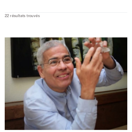
22
résultats trouvés
MIGRATIONS
Présences tunisiennes en Belgique
À travers le témoignage de trois générations, on en apprend
beaucoup sur l’histoire de l’immigration en Belgique, sur
l’évolution des politiques d’accueil, et par conséquent sur la
société belge dans son ensemble.
MIGRATIONS
Des vies pour l’égalité