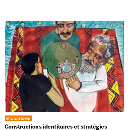
Belgique convoquait à la fois reconnaissance et nostalgie,
avec la projection du documentaire
Turistler
, réalisé en 1974,
en présence des réalisatrices et de descendants d’ouvriers
impliqués dans le film.
MIGRATIONS
Atlas des migrations en Méditerranée
Au travers de deux cents cartes, des illustrations, des extraits
de sources historiques et des textes de synthèse rédigés par
plus de soixante-dix spécialistes, historiens, géographes,
anthropologues ou politologues, l’Atlas des migrations en
Méditerranée de l’Antiquité à nos jours