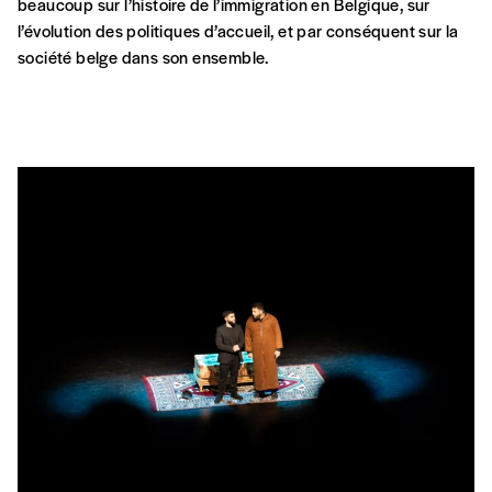
Centre Bruxellois d’Action Interculturelle
Avenue de Stalingrad 24
1000 Bruxelles
Tel. +32 (0)2 289 70 50
E-mail :
info@cbai.be
E-mail comptabilité :
facturation@cbai.be
N° d’entreprise : 421.019.095
Ouvert du lundi au vendredi de 9h à 13h et de 14h à 17h30.
Suivez-nous!