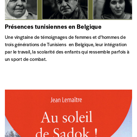
des récits vivants, drôles et profondément humains.
VE
17 AVR
SA
18 AVR
Espace Magh, Bruxelles
CITOYENNETÉ
COHÉSION SOCIALE
Offre d’emploi – Etterbeek
L’administration communale d’Etterbeek engage un·e
chargé·e de projet (niveau A) à mi-temps pour le projet de
cocréation IREP « Inclusion et Représentation dans l’Espace
Public »
CITOYENNETÉ
INTERCULTURALITÉ
Hommage à Sadok Boudoukhane