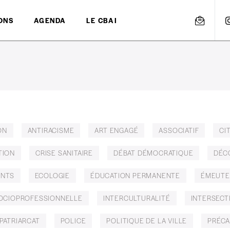
ONS
AGENDA
LE CBAI
ON
ANTIRACISME
ART ENGAGÉ
ASSOCIATIF
CI
TION
CRISE SANITAIRE
DÉBAT DÉMOCRATIQUE
DÉC
ANTS
ECOLOGIE
ÉDUCATION PERMANENTE
ÉMEUTE
SOCIOPROFESSIONNELLE
INTERCULTURALITÉ
INTERSECT
PATRIARCAT
POLICE
POLITIQUE DE LA VILLE
PRÉCA