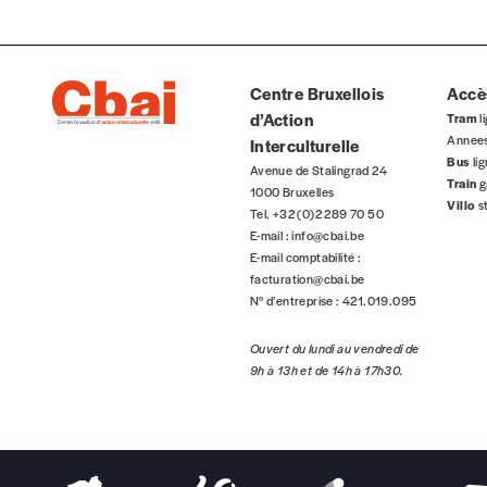
Centre Bruxellois
Accès
d’Action
Tram
li
Annee
Interculturelle
Bus
li
Avenue de Stalingrad 24
Train
g
1000 Bruxelles
Villo
s
Tel. +32 (0)2 289 70 50
E-mail :
info@cbai.be
E-mail comptabilité :
facturation@cbai.be
N° d’entreprise : 421.019.095
Ouvert du lundi au vendredi de
9h à 13h et de 14h à 17h30.