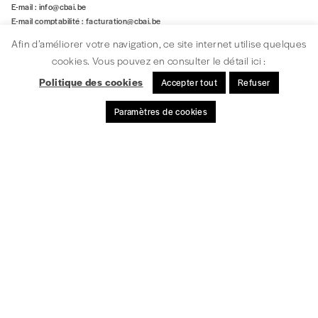
E-mail :
info@cbai.be
E-mail comptabilité :
facturation@cbai.be
N° d’entreprise : 421.019.095
Afin d’améliorer votre navigation, ce site internet utilise quelques
cookies. Vous pouvez en consulter le détail ici :
Ouvert du lundi au vendredi de 9h à 13h et de 14h à 17h30.
Politique des cookies
Accepter tout
Refuser
Suivez-nous!
Paramètres de cookies
Restez informé!
S'INSCRIRE