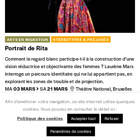
ARTS EN MIGRATION
STÉRÉOTYPES & PRÉJUGÉS
Portrait de Rita
Comment le regard blanc participe-t-il à la construction d’une
vision réductrice et objectivante des femmes ? Laurène Marx
interroge un parcours identitaire qui ne lui appartient pas, en
explorant les zones de trouble et de projection.
MA
03 MARS
SA
21 MARS
Théâtre National, Bruxelles
Afin d’améliorer votre navigation, ce site internet utilise quelques
cookies. Vous pouvez en consulter le détail ici :
Politique des cookies
Accepter tout
Refuser
Paramètres de cookies