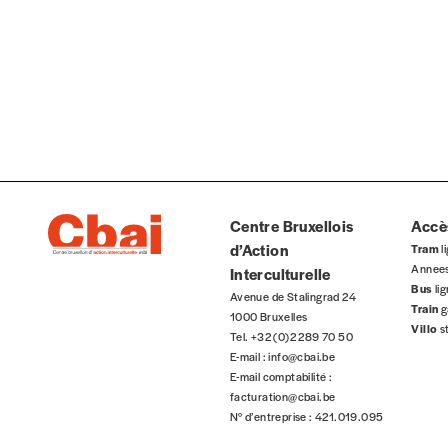
Centre Bruxellois
Accès
d’Action
Tram
li
Annee
Interculturelle
Bus
li
Avenue de Stalingrad 24
Train
g
1000 Bruxelles
Villo
s
Tel. +32 (0)2 289 70 50
E-mail :
info@cbai.be
E-mail comptabilité :
facturation@cbai.be
N° d’entreprise : 421.019.095