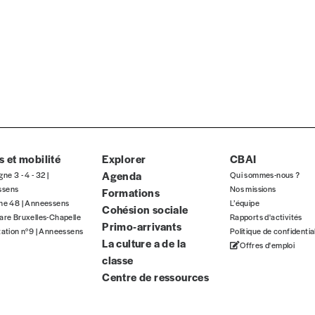
 et mobilité
Explorer
CBAI
Agenda
gne 3 - 4 - 32 |
Qui sommes-nous ?
ssens
Nos missions
Formations
gne 48 | Anneessens
L’équipe
Cohésion sociale
are Bruxelles-Chapelle
Rapports d'activités
Primo-arrivants
tation n°9 | Anneessens
Politique de confidentia
La culture a de la
Offres d'emploi
classe
Centre de ressources