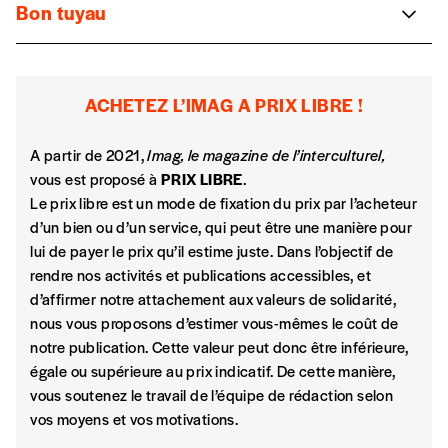
Abonnement
Bon tuyau
INSCRIPTION
Disponible gratuitement sur
IOS
et
ANDROID
sous le nom de
B.Humbeeck et W.Lahaye
1 an = 5 numéros
“
REFUGEE AID APP
“, une application pour transmettre aux
Le CPAS sous toutes ses coutures
Comment mettre l’école à portée de tous et faire de
20€*
/an
*champs obligatoires
réfugiés les informations dont ils ont besoin.
l’institution scolaire un espace de développement individuel
Pour comprendre le fonctionnement d’un centre public
et collectif ?
d’action sociale, Cultures&Santé propose un outil
ACHETEZ L’IMAG A PRIX LIBRE !
*Prix indicatif, frais de port inclus
pédagogique précis, maniable, efficace.
Tandem
A partir de 2021,
Imag, le magazine de l’interculturel,
Claudine Kefer
vous est proposé à
PRIX LIBRE
.
Par numéro
Présentation d’un dispositif où chaque étudiant est
Le prix libre est un mode de fixation du prix par l’acheteur
5€*
responsable d’un ou deux élèves avec qui il formera un
d’un bien ou d’un service, qui peut être une manière pour
tandem d’apprentissage.
lui de payer le prix qu’il estime juste. Dans l’objectif de
rendre nos activités et publications accessibles, et
*Prix indicatif, frais de port inclus
École inclusive et pacte d’excellence : même
d’affirmer notre attachement aux valeurs de solidarité,
combat ?
nous vous proposons d’estimer vous-mêmes le coût de
Je m'abonne à l'Imag
notre publication. Cette valeur peut donc être inférieure,
Johanna de Villers
égale ou supérieure au prix indicatif. De cette manière,
Le Pacte pour un Enseignement d’Excellence en Fédération
vous soutenez le travail de l’équipe de rédaction selon
Wallonie-Bruxelles a été inauguré en janvier 2015. Conçu
Format papier (livraison uniquement
vos moyens et vos motivations.
comme une large consultation, il est supposé aboutir pour
en Belgique)
l’automne 2016 à une définition des nouveaux objectifs et