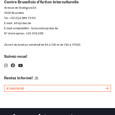
Centre Bruxellois d’Action Interculturelle
Avenue de Stalingrad 24
1000 Bruxelles
Tel. +32 (0)2 289 70 50
n°
E-mail :
info@cbai.be
E-mail comptabilité :
facturation@cbai.be
N° d’entreprise : 421.019.095
Localité
Ouvert du lundi au vendredi de 9h à 13h et de 14h à 17h30.
Suivez-nous!
Je souhaite recevoir une facture
Restez informé!
J’ai lu et j’accepte votre politique
de confidentialité
*
S'INSCRIRE
Lire notre
politique de protection des données
personnelles (RGPD)