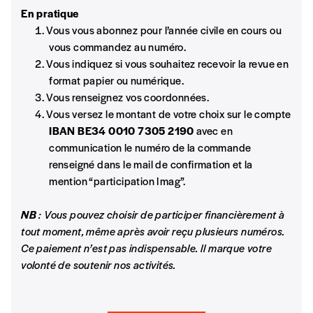
Format numérique
e
En pratique
missions de l’école du 21
siècle. Mais le projet d’une école
Vous vous abonnez pour l’année civile en cours ou
inclusive est-il au menu de ces rencontres ?
vous commandez au numéro.
Je commande au numéro
Néofondamentalisme et postmodernité
Vous indiquez si vous souhaitez recevoir la revue en
format papier ou numérique.
Stefano Guida
Édition papier (livraison en Belgique
Vous renseignez vos coordonnées.
Une approche sociologique qui pourrait se révéler pertinente
uniquement)
Vous versez le montant de votre choix sur le compte
pour la lisibilité de cette problématique.
IBAN BE34 0010 7305 2190
avec en
communication le numéro de la commande
La voie de Nils Holgersson
renseigné dans le mail de confirmation et la
Quantité
Abdelkrim Bouhout
mention “participation Imag”.
Comment réhabiliter l’utopie en face à la morosité ambiante?
Trois voies littéraires d’émancipation: le débauché, le
NB
: Vous pouvez choisir de participer financièrement à
fataliste, le contemplatif
tout moment, même après avoir reçu plusieurs numéros.
AJOUTER
Ce paiement n’est pas indispensable. Il marque votre
volonté de soutenir nos activités.
Édition numérique