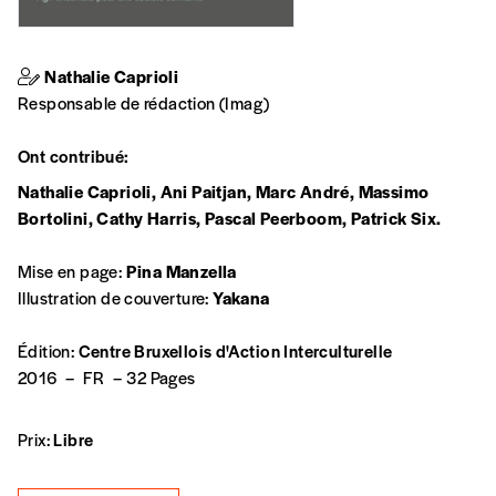
J’offre un abonnement (5
numéros)
Nathalie Caprioli
J’offre le(s) numéro(s)
Responsable de rédaction (Imag)
Ont contribué:
Vos coordonnées
Nathalie Caprioli
,
Ani Paitjan
,
Marc André
,
Massimo
Bortolini
,
Cathy Harris
,
Pascal Peerboom
,
Patrick Six
.
Prénom
*
Mise en page:
Pina Manzella
Illustration de couverture:
Yakana
Nom
*
Édition:
Centre Bruxellois d'Action Interculturelle
2016
–
FR
–
32 Pages
Organisation
Prix:
Libre