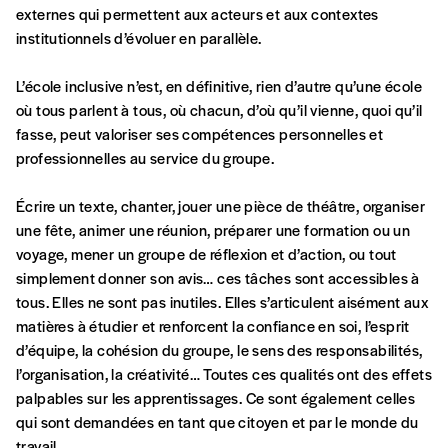
d’affirmer notre attachement aux valeurs de
externes qui permettent aux acteurs et aux contextes
solidarité, nous vous proposons d’estimer
institutionnels d’évoluer en parallèle.
vous-mêmes le coût de notre publication.
Cette valeur peut donc être inférieure, égale
L’école inclusive n’est, en définitive, rien d’autre qu’une école
Créer un
ou supérieure au prix indicatif. De cette
où tous parlent à tous, où chacun, d’où qu’il vienne, quoi qu’il
manière, vous soutenez le travail de l’équipe
fasse, peut valoriser ses compétences personnelles et
compte
de rédaction selon vos moyens et vos
professionnelles au service du groupe.
motivations.
Écrire un texte, chanter, jouer une pièce de théâtre, organiser
une fête, animer une réunion, préparer une formation ou un
En pratique
voyage, mener un groupe de réflexion et d’action, ou tout
Vous vous abonnez pour l’année civile en
simplement donner son avis… ces tâches sont accessibles à
cours ou vous commandez au numéro.
tous. Elles ne sont pas inutiles. Elles s’articulent aisément aux
Vous indiquez si vous souhaitez recevoir la
matières à étudier et renforcent la confiance en soi, l’esprit
revue en format papier ou numérique.
d’équipe, la cohésion du groupe, le sens des responsabilités,
Vous renseignez vos coordonnées.
l’organisation, la créativité… Toutes ces qualités ont des effets
Vous versez le montant de votre choix sur le
palpables sur les apprentissages. Ce sont également celles
compte
IBAN BE34 0010 7305
qui sont demandées en tant que citoyen et par le monde du
2190
avec en communication le numéro de
travail.