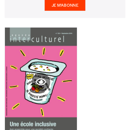
JE M'ABONNE
AJOUTER
Offre découverte
Vous souhaitez découvrir
Imag
? Nous vous
offrons les deux derniers numéros publiés.
Je souhaite bénéficier de l’offre
découverte
Cadeau
Faites découvrir l'
Imag
à un·e ami·e et offrez-
lui un abonnement ou numéro au choix.