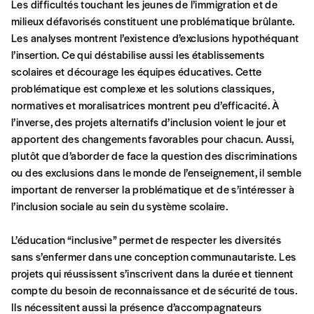
Les difficultés touchant les jeunes de l’immigration et de
milieux défavorisés constituent une problématique brûlante.
Les analyses montrent l’existence d’exclusions hypothéquant
l’insertion. Ce qui déstabilise aussi les établissements
scolaires et décourage les équipes éducatives. Cette
problématique est complexe et les solutions classiques,
normatives et moralisatrices montrent peu d’efficacité. À
Formulaire de
l’inverse, des projets alternatifs d’inclusion voient le jour et
Se connecter
apportent des changements favorables pour chacun. Aussi,
commande
plutôt que d’aborder de face la question des discriminations
ou des exclusions dans le monde de l’enseignement, il semble
important de renverser la problématique et de s’intéresser à
A partir de 2021,
Imag, le magazine de
l’inclusion sociale au sein du système scolaire.
l’interculturel,
vous est proposé à
PRIX LIBRE
.
Le prix libre est un mode de fixation du prix
L’éducation “inclusive” permet de respecter les diversités
par l’acheteur d’un bien ou d’un service, qui
sans s’enfermer dans une conception communautariste. Les
peut être une manière pour lui de payer le prix
projets qui réussissent s’inscrivent dans la durée et tiennent
CONNEXION
qu’il estime juste. Dans l’objectif de rendre nos
compte du besoin de reconnaissance et de sécurité de tous.
activités et publications accessibles, et
Mot de passe oublié?
Ils nécessitent aussi la présence d’accompagnateurs