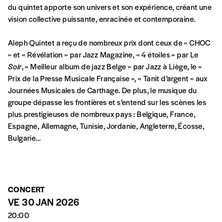
du quintet apporte son univers et son expérience, créant une
vision collective puissante, enracinée et contemporaine.
En pratique
Vous vous abonnez pour l’année civile en
Aleph Quintet a reçu de nombreux prix dont ceux de « CHOC
cours ou vous commandez au numéro.
» et « Révélation » par Jazz Magazine, « 4 étoiles » par Le
Vous indiquez si vous souhaitez recevoir la
Soir
, « Meilleur album de jazz Belge » par Jazz à Liège, le «
revue en format papier ou numérique.
Prix de la Presse Musicale Française », « Tanit d’argent » aux
Vous renseignez vos coordonnées.
Journées Musicales de Carthage. De plus, le musique du
Vous versez le montant de votre choix sur le
groupe dépasse les frontières et s’entend sur les scènes les
compte
IBAN BE34 0010 7305
plus prestigieuses de nombreux pays : Belgique, France,
2190
avec en communication le numéro de
Espagne, Allemagne, Tunisie, Jordanie, Angleterre, Écosse,
la commande renseigné dans le mail de
Bulgarie…
confirmation et la mention “participation
Imag”.
CONCERT
NB
: Vous pouvez choisir de participer
VE 30 JAN 2026
financièrement à tout moment, même après
avoir reçu plusieurs numéros. Ce paiement
20:00