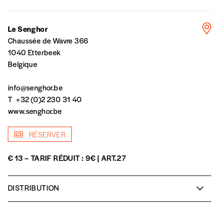
n’est pas indispensable. Il marque votre
volonté de soutenir nos activités.
Le Senghor
Chaussée de Wavre 366
NOS
1040 Etterbeek
Belgique
FORMULES
info@senghor.be
T
+32 (0)2 230 31 40
Les mots de passe ne correspondent pas
www.senghor.be
Abonnement
INSCRIPTION
RÉSERVER
1 an = 5 numéros
20€*
/an
*champs obligatoires
€ 13 – TARIF RÉDUIT : 9€ | ART.27
*Prix indicatif, frais de port inclus
DISTRIBUTION
Akram Ben Romdhane
oud
Marvin Burlas
violon