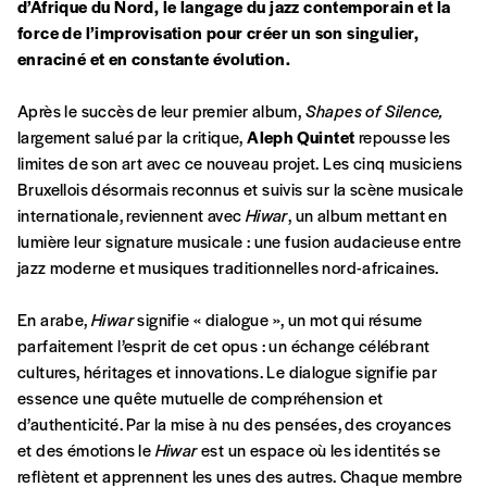
Se connecter
d’Afrique du Nord, le langage du jazz contemporain et la
commande
force de l’improvisation pour créer un son singulier,
enraciné et en constante évolution.
A partir de 2021,
Imag, le magazine de
Après le succès de leur premier album,
Shapes of Silence,
l’interculturel,
vous est proposé à
PRIX LIBRE
.
largement salué par la critique,
Aleph Quintet
repousse les
Le prix libre est un mode de fixation du prix
limites de son art avec ce nouveau projet. Les cinq musiciens
par l’acheteur d’un bien ou d’un service, qui
Bruxellois désormais reconnus et suivis sur la scène musicale
peut être une manière pour lui de payer le prix
internationale, reviennent avec
Hiwar
, un album mettant en
CONNEXION
qu’il estime juste. Dans l’objectif de rendre nos
lumière leur signature musicale : une fusion audacieuse entre
activités et publications accessibles, et
Mot de passe oublié?
jazz moderne et musiques traditionnelles nord-africaines.
d’affirmer notre attachement aux valeurs de
solidarité, nous vous proposons d’estimer
En arabe,
Hiwar
signifie « dialogue », un mot qui résume
vous-mêmes le coût de notre publication.
parfaitement l’esprit de cet opus : un échange célébrant
Cette valeur peut donc être inférieure, égale
cultures, héritages et innovations. Le dialogue signifie par
Créer un
ou supérieure au prix indicatif. De cette
essence une quête mutuelle de compréhension et
manière, vous soutenez le travail de l’équipe
d’authenticité. Par la mise à nu des pensées, des croyances
compte
de rédaction selon vos moyens et vos
et des émotions le
Hiwar
est un espace où les identités se
motivations.
reflètent et apprennent les unes des autres. Chaque membre