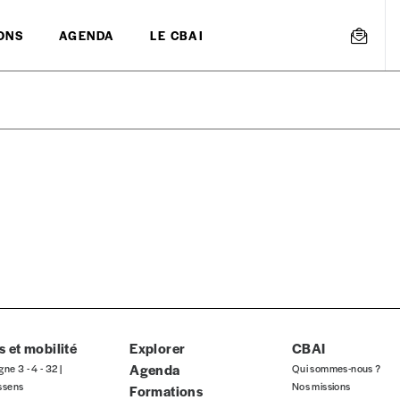
ONS
AGENDA
LE CBAI
mmande
Créer un
s est proposé à
PRIX LIBRE
.
r d’un bien ou d’un service, qui peut être une manière pour lui de pay
 notre attachement aux valeurs de solidarité, nous vous proposons d
rix indicatif. De cette manière, vous soutenez le travail de l’équip
 et mobilité
Explorer
CBAI
Agenda
gne 3 - 4 - 32 |
Qui sommes-nous ?
ssens
Nos missions
Formations