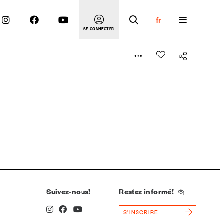
fr
SE CONNECTER
 compte
er le prix qu’il estime juste. Dans l’objectif de rendre
’estimer vous-mêmes le coût de notre publication. Cette
e de rédaction selon vos moyens et vos motivations.
Suivez-nous!
Restez informé!
S'INSCRIRE