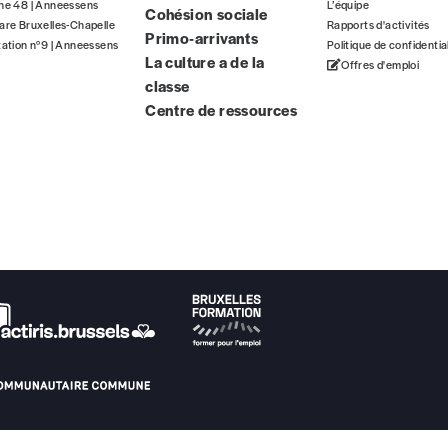
gne 48 | Anneessens
L’équipe
Cohésion sociale
ous commandez au numéro.
are Bruxelles-Chapelle
Rapports d'activités
Primo-arrivants
format papier ou numérique.
tation n°9 | Anneessens
Politique de confidentia
La culture a de la
Offres d'emploi
classe
BAN BE34 0010 7305 2190
avec en communication le numéro de 
Centre de ressources
 tout moment, même après avoir reçu plusieurs numéros. Ce paiemen
Par numéro
5€*