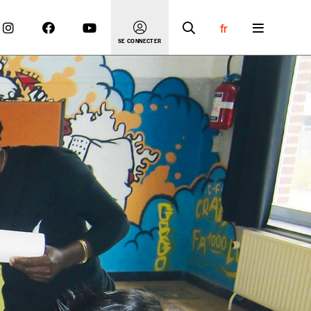
fr
SE CONNECTER
 compte
er le prix qu’il estime juste. Dans l’objectif de rendre
’estimer vous-mêmes le coût de notre publication. Cette