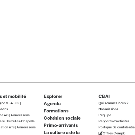
Par numéro
5€*
Les mots de passe ne corre
*Prix indicatif, frais de port inclus
INSCRIPTION
*champs obligatoires
que)
 et mobilité
Explorer
CBAI
Agenda
gne 3 - 4 - 32 |
Qui sommes-nous ?
ssens
Nos missions
Formations
gne 48 | Anneessens
L’équipe
Cohésion sociale
t)
are Bruxelles-Chapelle
Rapports d'activités
Primo-arrivants
tation n°9 | Anneessens
Politique de confidentia
La culture a de la
Offres d'emploi