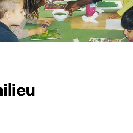
rix indicatif. De cette manière, vous soutenez le travail de l’équip
ous commandez au numéro.
format papier ou numérique.
BAN BE34 0010 7305 2190
avec en communication le numéro de 
 tout moment, même après avoir reçu plusieurs numéros. Ce paiemen
ilieu