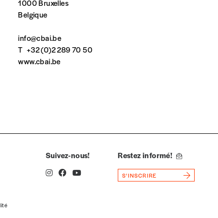
1000 Bruxelles
Belgique
info@cbai.be
T
+32 (0)2 289 70 50
spondent pas
www.cbai.be
Suivez-nous!
Restez informé!
S'INSCRIRE
Quantité
lité