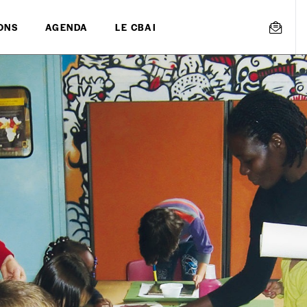
ONS
AGENDA
LE CBAI
mmande
Créer un
s est proposé à
PRIX LIBRE
.
r d’un bien ou d’un service, qui peut être une manière pour lui de pay
 notre attachement aux valeurs de solidarité, nous vous proposons d