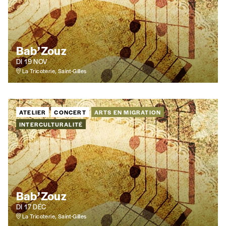
Édition papier (livraison en Belgique
uniquement)
Bab’Zouz
DI 19 NOV
La Tricoterie, Saint-Gilles
Quantité
ATELIER
CONCERT
ARTS EN MIGRATION
INTERCULTURALITÉ
AJOUTER
Édition numérique
Bab’Zouz
DI 17 DÉC
La Tricoterie, Saint-Gilles
AJOUTER