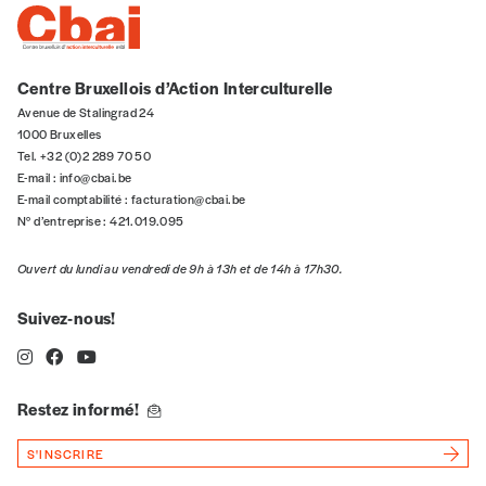
Vos coordonnées
Centre Bruxellois d’Action Interculturelle
Avenue de Stalingrad 24
Prénom
*
1000 Bruxelles
Tel. +32 (0)2 289 70 50
E-mail :
info@cbai.be
E-mail comptabilité :
facturation@cbai.be
Nom
*
N° d’entreprise : 421.019.095
Ouvert du lundi au vendredi de 9h à 13h et de 14h à 17h30.
Organisation
Suivez-nous!
TVA
Restez informé!
S'INSCRIRE