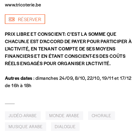
www.tricoterie.be
NB
: Vous pouvez choisir de participer
RÉSERVER
financièrement à tout moment, même après
avoir reçu plusieurs numéros. Ce paiement
PRIX LIBRE ET CONSCIENT: C’EST LA SOMME QUE
n’est pas indispensable. Il marque votre
CHACUN.E EST D’ACCORD DE PAYER POUR PARTICIPER À
volonté de soutenir nos activités.
L’ACTIVITÉ, EN TENANT COMPTE DE SES MOYENS
FINANCIERS ET EN ÉTANT CONSCIENT·ES DES COÛTS
NOS
RÉELS ENGAGÉS POUR ORGANISER L’ACTIVITÉ.
FORMULES
Autres dates
: dimanches 24/09, 8/10, 22/10, 19/11 et 17/12
de 16h à 18h
Les mots de passe ne correspondent pas
Abonnement
JUDÉO-ARABE
MONDE ARABE
CHORALE
INSCRIPTION
1 an = 5 numéros
MUSIQUE ARABE
DIALOGUE
20€*
/an
*champs obligatoires