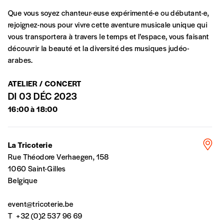
Cette valeur peut donc être inférieure, égale
Créer un
Que vous soyez chanteur·euse expérimenté·e ou débutant·e,
ou supérieure au prix indicatif. De cette
rejoignez-nous pour vivre cette aventure musicale unique qui
manière, vous soutenez le travail de l’équipe
compte
vous transportera à travers le temps et l’espace, vous faisant
de rédaction selon vos moyens et vos
découvrir la beauté et la diversité des musiques judéo-
motivations.
arabes.
En pratique
ATELIER / CONCERT
Vous vous abonnez pour l’année civile en
DI 03 DÉC 2023
cours ou vous commandez au numéro.
16:00 à 18:00
Vous indiquez si vous souhaitez recevoir la
revue en format papier ou numérique.
Vous renseignez vos coordonnées.
La Tricoterie
Vous versez le montant de votre choix sur le
Rue Théodore Verhaegen, 158
compte
IBAN BE34 0010 7305
1060 Saint-Gilles
2190
avec en communication le numéro de
Belgique
la commande renseigné dans le mail de
confirmation et la mention “participation
event@tricoterie.be
Imag”.
T
+32 (0)2 537 96 69