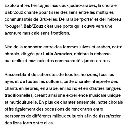
Explorant les héritages musicaux judéo-arabes, la chorale
Bab’Zouz chante pour tisser des liens entre les multiples
communautés de Bruxelles. De l’arabe “porte” et de l’hébreu
Formulaire de
“bouger”,
Bab’Zouz
c’est une porte qui s’ouvre vers une
Se connecter
aventure musicale sans frontières.
commande
Née de la rencontre entre des femmes juives et arabes, cette
chorale, dirigée par
Laïla Amezian
, célèbre la richesse
culturelle et musicale des communautés judéo-arabes.
A partir de 2021,
Imag, le magazine de
l’interculturel,
vous est proposé à
PRIX LIBRE
.
Rassemblant des choristes de tous les horizons, tous les
Le prix libre est un mode de fixation du prix
âges et de toutes les cultures, cette chorale interprète des
par l’acheteur d’un bien ou d’un service, qui
chants en hébreu, en arabe, en ladino et en d’autres langues
peut être une manière pour lui de payer le prix
CONNEXION
traditionnelles, créant ainsi une expérience musicale unique
qu’il estime juste. Dans l’objectif de rendre nos
et multiculturelle. En plus de chanter ensemble, notre chorale
activités et publications accessibles, et
Mot de passe oublié?
offre également des occasions de rencontres entre
d’affirmer notre attachement aux valeurs de
personnes de différents milieux culturels afin de tisser/créer
solidarité, nous vous proposons d’estimer
des liens forts entre elles.
vous-mêmes le coût de notre publication.