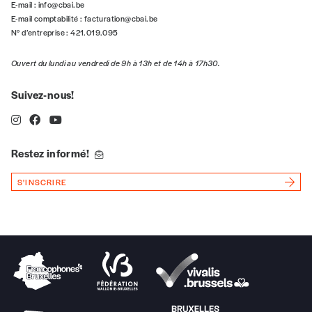
E-mail :
info@cbai.be
NOS
E-mail comptabilité :
facturation@cbai.be
N° d’entreprise : 421.019.095
FORMULES
Ouvert du lundi au vendredi de 9h à 13h et de 14h à 17h30.
Les mots de passe ne correspondent pas
Suivez-nous!
Abonnement
INSCRIPTION
1 an = 5 numéros
Restez informé!
20€*
/an
*champs obligatoires
S'INSCRIRE
*Prix indicatif, frais de port inclus
Par numéro
5€*