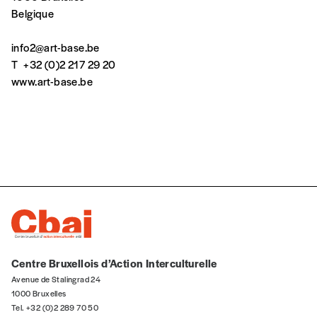
cours ou vous commandez au numéro.
Belgique
Vous indiquez si vous souhaitez recevoir la
revue en format papier ou numérique.
info2@art-base.be
Vous renseignez vos coordonnées.
T
+32 (0)2 217 29 20
Vous versez le montant de votre choix sur le
www.art-base.be
compte
IBAN BE34 0010 7305
2190
avec en communication le numéro de
la commande renseigné dans le mail de
confirmation et la mention “participation
Imag”.
NB
: Vous pouvez choisir de participer
financièrement à tout moment, même après
avoir reçu plusieurs numéros. Ce paiement
Centre Bruxellois d’Action Interculturelle
n’est pas indispensable. Il marque votre
volonté de soutenir nos activités.
Avenue de Stalingrad 24
1000 Bruxelles
Tel. +32 (0)2 289 70 50