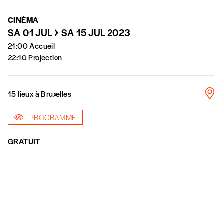
volonté de soutenir nos activités.
CINÉMA
SA 01 JUL
SA 15 JUL 2023
NOS
21:00 Accueil
22:10 Projection
FORMULES
Les mots de passe ne correspondent pas
15 lieux à Bruxelles
Abonnement
PROGRAMME
INSCRIPTION
1 an = 5 numéros
20€*
/an
GRATUIT
*champs obligatoires
*Prix indicatif, frais de port inclus
Par numéro