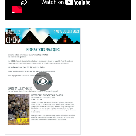
En pratique
Vous vous abonnez pour l’année civile en
cours ou vous commandez au numéro.
Vous indiquez si vous souhaitez recevoir la
revue en format papier ou numérique.
Vous renseignez vos coordonnées.
Vous versez le montant de votre choix sur le
compte
IBAN BE34 0010 7305
2190
avec en communication le numéro de
la commande renseigné dans le mail de
confirmation et la mention “participation
Imag”.
NB
: Vous pouvez choisir de participer
financièrement à tout moment, même après
avoir reçu plusieurs numéros. Ce paiement
n’est pas indispensable. Il marque votre