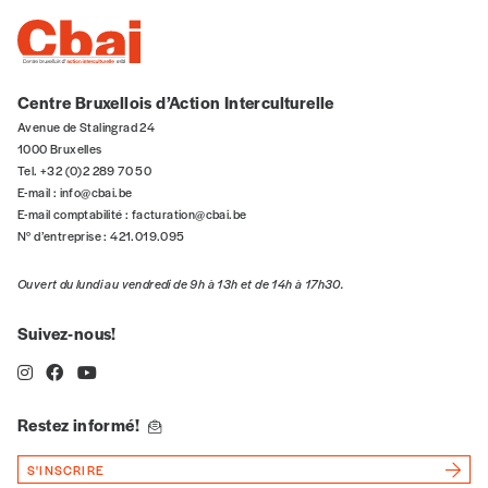
5€*
*Prix indicatif, frais de port inclus
Centre Bruxellois d’Action Interculturelle
Avenue de Stalingrad 24
Je m'abonne à l'Imag
1000 Bruxelles
Tel. +32 (0)2 289 70 50
E-mail :
info@cbai.be
Format papier (livraison uniquement
E-mail comptabilité :
facturation@cbai.be
en Belgique)
N° d’entreprise : 421.019.095
Format numérique
Ouvert du lundi au vendredi de 9h à 13h et de 14h à 17h30.
Je commande au numéro
Suivez-nous!
Édition papier (livraison en Belgique
uniquement)
Restez informé!
S'INSCRIRE