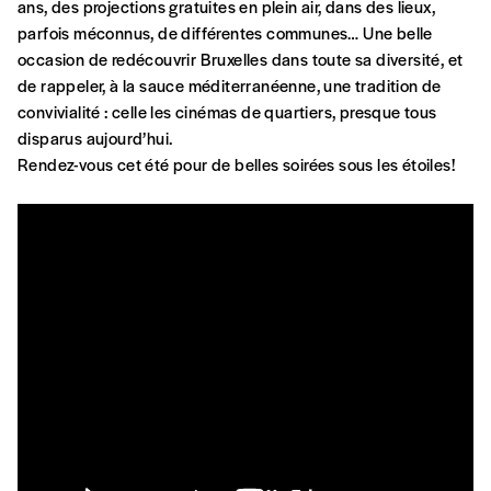
commande
ans, des projections gratuites en plein air, dans des lieux,
parfois méconnus, de différentes communes… Une belle
occasion de redécouvrir Bruxelles dans toute sa diversité, et
A partir de 2021,
Imag, le magazine de
de rappeler, à la sauce méditerranéenne, une tradition de
l’interculturel,
vous est proposé à
PRIX LIBRE
.
convivialité : celle les cinémas de quartiers, presque tous
Le prix libre est un mode de fixation du prix
disparus aujourd’hui.
par l’acheteur d’un bien ou d’un service, qui
Rendez-vous cet été pour de belles soirées sous les étoiles!
peut être une manière pour lui de payer le prix
CONNEXION
qu’il estime juste. Dans l’objectif de rendre nos
activités et publications accessibles, et
Mot de passe oublié?
d’affirmer notre attachement aux valeurs de
solidarité, nous vous proposons d’estimer
vous-mêmes le coût de notre publication.
Cette valeur peut donc être inférieure, égale
Créer un
ou supérieure au prix indicatif. De cette
manière, vous soutenez le travail de l’équipe
compte
de rédaction selon vos moyens et vos
motivations.