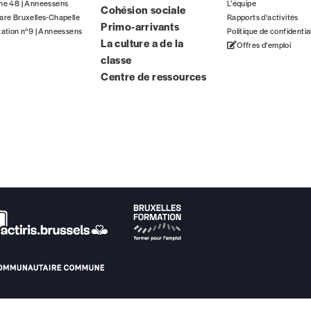
gne 48 | Anneessens
L’équipe
Cohésion sociale
ous commandez au numéro.
are Bruxelles-Chapelle
Rapports d'activités
Primo-arrivants
format papier ou numérique.
tation n°9 | Anneessens
Politique de confidentia
La culture a de la
Offres d'emploi
classe
BAN BE34 0010 7305 2190
avec en communication le numéro de 
Centre de ressources
 tout moment, même après avoir reçu plusieurs numéros. Ce paiemen
Par numéro
5€*