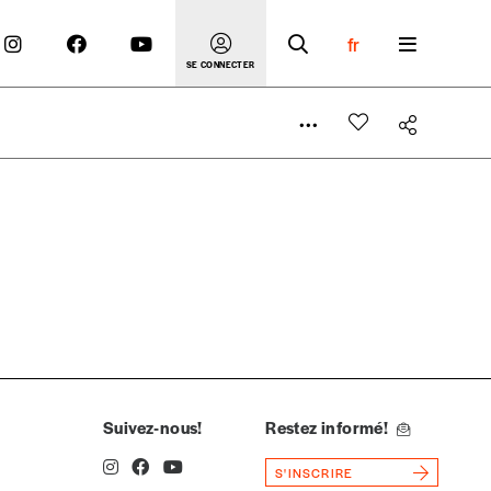
fr
SE CONNECTER
 compte
er le prix qu’il estime juste. Dans l’objectif de rendre
’estimer vous-mêmes le coût de notre publication. Cette
e de rédaction selon vos moyens et vos motivations.
Suivez-nous!
Restez informé!
S'INSCRIRE