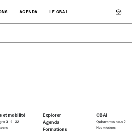
ONS
AGENDA
LE CBAI
mmande
Créer un
s est proposé à
PRIX LIBRE
.
r d’un bien ou d’un service, qui peut être une manière pour lui de pay
 notre attachement aux valeurs de solidarité, nous vous proposons d
rix indicatif. De cette manière, vous soutenez le travail de l’équip
 et mobilité
Explorer
CBAI
Agenda
gne 3 - 4 - 32 |
Qui sommes-nous ?
ssens
Nos missions
Formations