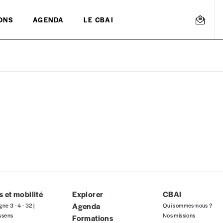
ONS
AGENDA
LE CBAI
mmande
Créer un
s est proposé à
PRIX LIBRE
.
r d’un bien ou d’un service, qui peut être une manière pour lui de pay
 notre attachement aux valeurs de solidarité, nous vous proposons d
rix indicatif. De cette manière, vous soutenez le travail de l’équip
 et mobilité
Explorer
CBAI
Agenda
gne 3 - 4 - 32 |
Qui sommes-nous ?
ssens
Nos missions
Formations