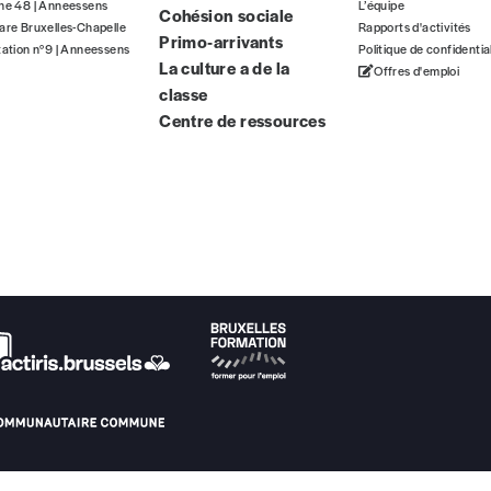
gne 48 | Anneessens
L’équipe
Cohésion sociale
ous commandez au numéro.
are Bruxelles-Chapelle
Rapports d'activités
Primo-arrivants
format papier ou numérique.
tation n°9 | Anneessens
Politique de confidentia
La culture a de la
Offres d'emploi
classe
BAN BE34 0010 7305 2190
avec en communication le numéro de 
Centre de ressources
 tout moment, même après avoir reçu plusieurs numéros. Ce paiemen
Par numéro
5€*