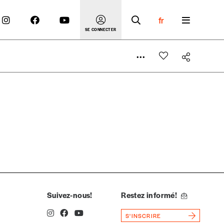
fr
SE CONNECTER
 compte
er le prix qu’il estime juste. Dans l’objectif de rendre
’estimer vous-mêmes le coût de notre publication. Cette
e de rédaction selon vos moyens et vos motivations.
Suivez-nous!
Restez informé!
S'INSCRIRE