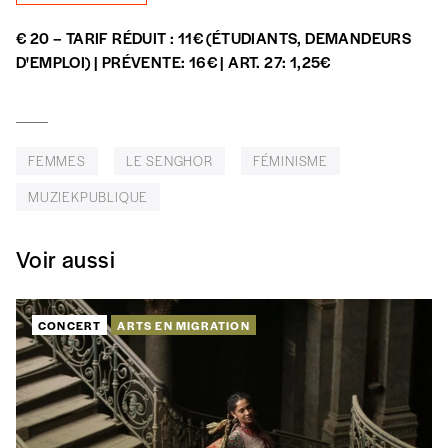
Édition papier (livraison en Belgique
€ 20 – TARIF RÉDUIT : 11€ (ÉTUDIANTS, DEMANDEURS
uniquement)
D'EMPLOI) | PRÉVENTE: 16€ | ART. 27: 1,25€
Quantité
FEMMES
LE SENGHOR
FÉMINISME
MUZIEKPUBLIQUE
AJOUTER
Voir aussi
Édition numérique
CONCERT
ARTS EN MIGRATION
AJOUTER