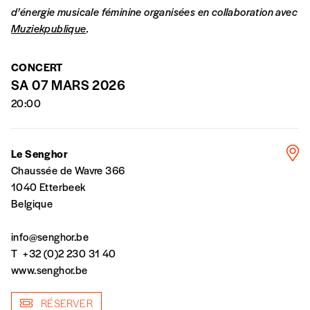
d’énergie musicale féminine organisées en collaboration avec
*Prix indicatif, frais de port inclus
Muziekpublique
.
Par numéro
CONCERT
5€*
SA 07 MARS 2026
20:00
*Prix indicatif, frais de port inclus
Le Senghor
Je m'abonne à l'Imag
Chaussée de Wavre 366
1040 Etterbeek
Belgique
Format papier (livraison uniquement
en Belgique)
info@senghor.be
Format numérique
T
+32 (0)2 230 31 40
www.senghor.be
Je commande au numéro
RÉSERVER