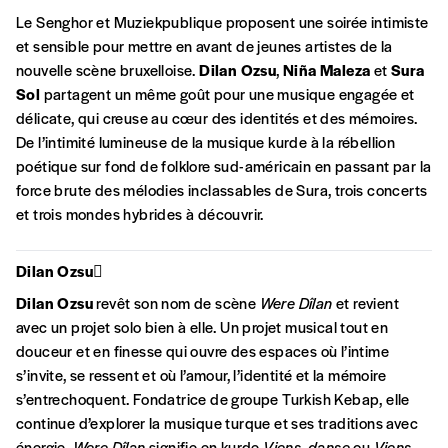
Le Senghor et Muziekpublique proposent une soirée intimiste
et sensible pour mettre en avant de jeunes artistes de la
Formulaire de
nouvelle scène bruxelloise.
Dilan Ozsu
,
Niña Maleza
et
Sura
Se connecter
Sol
partagent un même goût pour une musique engagée et
commande
délicate, qui creuse au cœur des identités et des mémoires.
De l’intimité lumineuse de la musique kurde à la rébellion
poétique sur fond de folklore sud-américain en passant par la
force brute des mélodies inclassables de Sura, trois concerts
A partir de 2021,
Imag, le magazine de
et trois mondes hybrides à découvrir.
l’interculturel,
vous est proposé à
PRIX LIBRE
.
Le prix libre est un mode de fixation du prix
par l’acheteur d’un bien ou d’un service, qui
Dilan Ozsu
peut être une manière pour lui de payer le prix
CONNEXION
Dilan Ozsu
revêt son nom de scène
Were Dîlan
et revient
qu’il estime juste. Dans l’objectif de rendre nos
avec un projet solo bien à elle. Un projet musical tout en
activités et publications accessibles, et
Mot de passe oublié?
douceur et en finesse qui ouvre des espaces où l’intime
d’affirmer notre attachement aux valeurs de
s’invite, se ressent et où l’amour, l’identité et la mémoire
solidarité, nous vous proposons d’estimer
s’entrechoquent. Fondatrice de groupe Turkish Kebap, elle
vous-mêmes le coût de notre publication.
continue d’explorer la musique turque et ses traditions avec
Cette valeur peut donc être inférieure, égale
énergie.
Were Dîlan
signifie en kurde
Viens, danse
ou
Viens