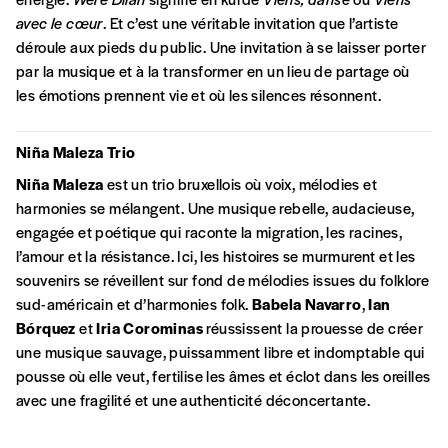
Créer un
ou supérieure au prix indicatif. De cette
avec le cœur
. Et c’est une véritable invitation que l’artiste
manière, vous soutenez le travail de l’équipe
compte
déroule aux pieds du public. Une invitation à se laisser porter
de rédaction selon vos moyens et vos
par la musique et à la transformer en un lieu de partage où
motivations.
les émotions prennent vie et où les silences résonnent.
En pratique
Niña Maleza Trio
Vous vous abonnez pour l’année civile en
Niña Maleza
est un trio bruxellois où voix, mélodies et
cours ou vous commandez au numéro.
harmonies se mélangent. Une musique rebelle, audacieuse,
Vous indiquez si vous souhaitez recevoir la
engagée et poétique qui raconte la migration, les racines,
revue en format papier ou numérique.
l’amour et la résistance. Ici, les histoires se murmurent et les
Vous renseignez vos coordonnées.
souvenirs se réveillent sur fond de mélodies issues du folklore
Vous versez le montant de votre choix sur le
sud-américain et d’harmonies folk.
Babela Navarro
,
Ian
compte
IBAN BE34 0010 7305
Bórquez
et
Iria Corominas
réussissent la prouesse de créer
2190
avec en communication le numéro de
une musique sauvage, puissamment libre et indomptable qui
la commande renseigné dans le mail de
pousse où elle veut, fertilise les âmes et éclot dans les oreilles
confirmation et la mention “participation
avec une fragilité et une authenticité déconcertante.
Imag”.