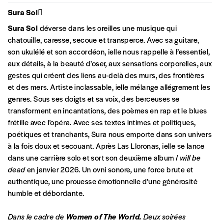
Sura Sol
NB
: Vous pouvez choisir de participer
financièrement à tout moment, même après
Sura Sol
déverse dans les oreilles une musique qui
avoir reçu plusieurs numéros. Ce paiement
chatouille, caresse, secoue et transperce. Avec sa guitare,
n’est pas indispensable. Il marque votre
son ukulélé et son accordéon, ielle nous rappelle à l’essentiel,
volonté de soutenir nos activités.
aux détails, à la beauté d’oser, aux sensations corporelles, aux
gestes qui créent des liens au-delà des murs, des frontières
et des mers. Artiste inclassable, ielle mélange allégrement les
NOS
genres. Sous ses doigts et sa voix, des berceuses se
transforment en incantations, des poèmes en rap et le blues
FORMULES
frétille avec l’opéra. Avec ses textes intimes et politiques,
poétiques et tranchants, Sura nous emporte dans son univers
Les mots de passe ne correspondent pas
à la fois doux et secouant. Après Las Lloronas, ielle se lance
dans une carrière solo et sort son deuxième album
I will be
dead
en janvier 2026. Un ovni sonore, une force brute et
Abonnement
INSCRIPTION
authentique, une prouesse émotionnelle d’une générosité
1 an = 5 numéros
humble et débordante.
20€*
/an
*champs obligatoires
Dans le cadre de
Women of The World.
Deux soirées