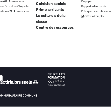
gne 48 | Anneessens
L’équipe
Cohésion sociale
ous commandez au numéro.
are Bruxelles-Chapelle
Rapports d'activités
Primo-arrivants
format papier ou numérique.
tation n°9 | Anneessens
Politique de confidentia
La culture a de la
Offres d'emploi
classe
BAN BE34 0010 7305 2190
avec en communication le numéro de 
Centre de ressources
 tout moment, même après avoir reçu plusieurs numéros. Ce paiemen
Par numéro
5€*