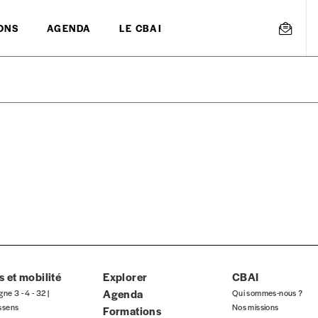
ONS
AGENDA
LE CBAI
mmande
Créer un
s est proposé à
PRIX LIBRE
.
r d’un bien ou d’un service, qui peut être une manière pour lui de pay
 notre attachement aux valeurs de solidarité, nous vous proposons d
rix indicatif. De cette manière, vous soutenez le travail de l’équip
 et mobilité
Explorer
CBAI
Agenda
gne 3 - 4 - 32 |
Qui sommes-nous ?
ssens
Nos missions
Formations