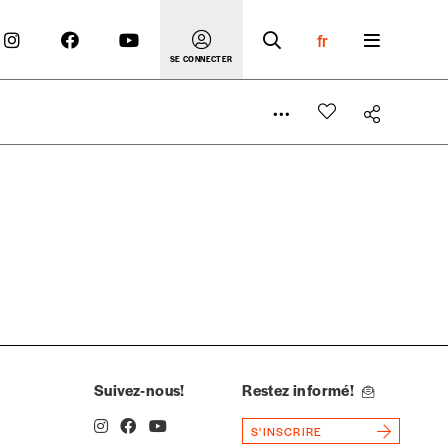
fr
SE CONNECTER
 compte
er le prix qu’il estime juste. Dans l’objectif de rendre
’estimer vous-mêmes le coût de notre publication. Cette
e de rédaction selon vos moyens et vos motivations.
Suivez-nous!
Restez informé!
S'INSCRIRE