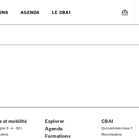
ONS
AGENDA
LE CBAI
mmande
Créer un
s est proposé à
PRIX LIBRE
.
r d’un bien ou d’un service, qui peut être une manière pour lui de pay
 notre attachement aux valeurs de solidarité, nous vous proposons d
rix indicatif. De cette manière, vous soutenez le travail de l’équip
 et mobilité
Explorer
CBAI
Agenda
gne 3 - 4 - 32 |
Qui sommes-nous ?
ssens
Nos missions
Formations