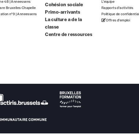
gne 48 | Anneessens
L’équipe
Cohésion sociale
ous commandez au numéro.
are Bruxelles-Chapelle
Rapports d'activités
Primo-arrivants
format papier ou numérique.
tation n°9 | Anneessens
Politique de confidentia
La culture a de la
Offres d'emploi
classe
BAN BE34 0010 7305 2190
avec en communication le numéro de 
Centre de ressources
 tout moment, même après avoir reçu plusieurs numéros. Ce paiemen
Par numéro
5€*