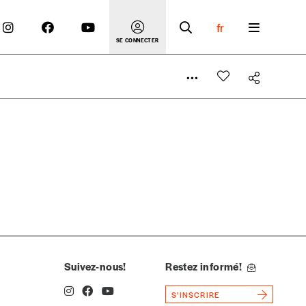
fr
SE CONNECTER
 compte
er le prix qu’il estime juste. Dans l’objectif de rendre
’estimer vous-mêmes le coût de notre publication. Cette
e de rédaction selon vos moyens et vos motivations.
Suivez-nous!
Restez informé!
S'INSCRIRE