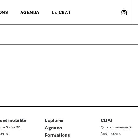
ONS
AGENDA
LE CBAI
mmande
Créer un
s est proposé à
PRIX LIBRE
.
r d’un bien ou d’un service, qui peut être une manière pour lui de pay
 notre attachement aux valeurs de solidarité, nous vous proposons d
rix indicatif. De cette manière, vous soutenez le travail de l’équip
 et mobilité
Explorer
CBAI
Agenda
gne 3 - 4 - 32 |
Qui sommes-nous ?
ssens
Nos missions
Formations