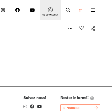
fr
SE CONNECTER
 compte
er le prix qu’il estime juste. Dans l’objectif de rendre
’estimer vous-mêmes le coût de notre publication. Cette
e de rédaction selon vos moyens et vos motivations.
Suivez-nous!
Restez informé!
S'INSCRIRE