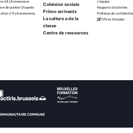
gne 48 | Anneessens
L’équipe
Cohésion sociale
ous commandez au numéro.
are Bruxelles-Chapelle
Rapports d'activités
Primo-arrivants
format papier ou numérique.
tation n°9 | Anneessens
Politique de confidentia
La culture a de la
Offres d'emploi
classe
BAN BE34 0010 7305 2190
avec en communication le numéro de 
Centre de ressources
 tout moment, même après avoir reçu plusieurs numéros. Ce paiemen
Par numéro
5€*