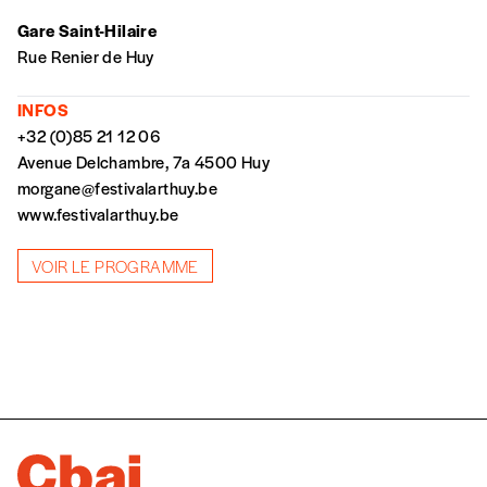
volonté de soutenir nos activités.
Gare Saint-Hilaire
Rue Renier de Huy
NOS
INFOS
FORMULES
+32 (0)85 21 12 06
Avenue Delchambre, 7a 4500 Huy
morgane@festivalarthuy.be
Les mots de passe ne correspondent pas
www.festivalarthuy.be
Abonnement
INSCRIPTION
VOIR LE PROGRAMME
1 an = 5 numéros
20€*
/an
*champs obligatoires
*Prix indicatif, frais de port inclus
Par numéro