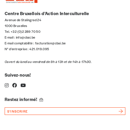
5€*
Centre Bruxellois d’Action Interculturelle
*Prix indicatif, frais de port inclus
Avenue de Stalingrad 24
1000 Bruxelles
Tel. +32 (0)2 289 70 50
Je m'abonne à l'Imag
E-mail :
info@cbai.be
E-mail comptabilité :
facturation@cbai.be
N° d’entreprise : 421.019.095
Format papier (livraison uniquement
en Belgique)
Ouvert du lundi au vendredi de 9h à 13h et de 14h à 17h30.
Format numérique
Suivez-nous!
Je commande au numéro
Restez informé!
Édition papier (livraison en Belgique
uniquement)
S'INSCRIRE