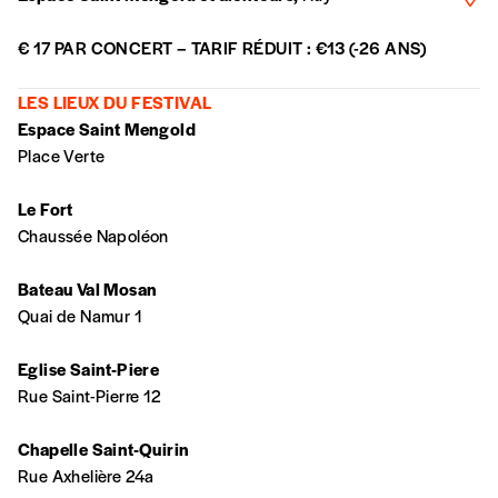
En pratique
€ 17 PAR CONCERT – TARIF RÉDUIT : €13 (-26 ANS)
Vous vous abonnez pour l’année civile en
cours ou vous commandez au numéro.
LES LIEUX DU FESTIVAL
Vous indiquez si vous souhaitez recevoir la
Espace Saint Mengold
revue en format papier ou numérique.
Place Verte
Vous renseignez vos coordonnées.
Vous versez le montant de votre choix sur le
Le Fort
compte
IBAN BE34 0010 7305
Chaussée Napoléon
2190
avec en communication le numéro de
la commande renseigné dans le mail de
Bateau Val Mosan
confirmation et la mention “participation
Quai de Namur 1
Imag”.
Eglise Saint-Piere
Rue Saint-Pierre 12
NB
: Vous pouvez choisir de participer
financièrement à tout moment, même après
Chapelle Saint-Quirin
avoir reçu plusieurs numéros. Ce paiement
Rue Axhelière 24a
n’est pas indispensable. Il marque votre