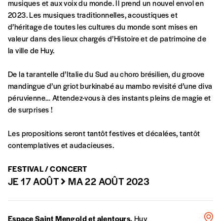
commande
musiques et aux voix du monde. Il prend un nouvel envol en
2023. Les musiques traditionnelles, acoustiques et
d’héritage de toutes les cultures du monde sont mises en
A partir de 2021,
Imag, le magazine de
valeur dans des lieux chargés d’Histoire et de patrimoine de
l’interculturel,
vous est proposé à
PRIX LIBRE
.
la ville de Huy.
Le prix libre est un mode de fixation du prix
par l’acheteur d’un bien ou d’un service, qui
De la tarantelle d’Italie du Sud au choro brésilien, du groove
peut être une manière pour lui de payer le prix
CONNEXION
mandingue d’un griot burkinabé au mambo revisité d’une diva
qu’il estime juste. Dans l’objectif de rendre nos
péruvienne… Attendez-vous à des instants pleins de magie et
activités et publications accessibles, et
Mot de passe oublié?
de surprises !
d’affirmer notre attachement aux valeurs de
solidarité, nous vous proposons d’estimer
Les propositions seront tantôt festives et décalées, tantôt
vous-mêmes le coût de notre publication.
contemplatives et audacieuses.
Cette valeur peut donc être inférieure, égale
Créer un
ou supérieure au prix indicatif. De cette
FESTIVAL / CONCERT
manière, vous soutenez le travail de l’équipe
JE 17 AOÛT
MA 22 AOÛT 2023
compte
de rédaction selon vos moyens et vos
motivations.
Espace Saint Mengold et alentours,
Huy