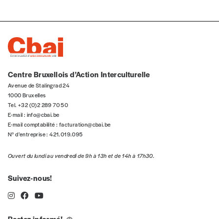
Vous indiquez si vous souhaitez recevoir la
revue en format papier ou numérique.
Vous renseignez vos coordonnées.
Vous versez le montant de votre choix sur le
compte
IBAN BE34 0010 7305
2190
avec en communication le numéro de
Centre Bruxellois d’Action Interculturelle
la commande renseigné dans le mail de
Avenue de Stalingrad 24
confirmation et la mention “participation
1000 Bruxelles
Imag”.
Tel. +32 (0)2 289 70 50
E-mail :
info@cbai.be
E-mail comptabilité :
facturation@cbai.be
N° d’entreprise : 421.019.095
NB
: Vous pouvez choisir de participer
financièrement à tout moment, même après
Ouvert du lundi au vendredi de 9h à 13h et de 14h à 17h30.
avoir reçu plusieurs numéros. Ce paiement
n’est pas indispensable. Il marque votre
Suivez-nous!
volonté de soutenir nos activités.
Restez informé!