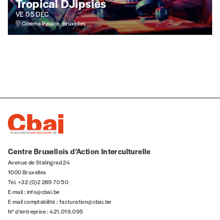
Tropical DJipsies
VE 05 DÉC
Cinéma Palace, Bruxelles
Centre Bruxellois d’Action Interculturelle
Avenue de Stalingrad 24
1000 Bruxelles
Tel. +32 (0)2 289 70 50
E-mail :
info@cbai.be
E-mail comptabilité :
facturation@cbai.be
N° d’entreprise : 421.019.095