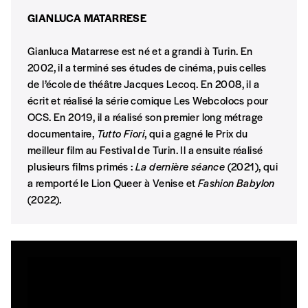
GIANLUCA MATARRESE
Formulaire de
Se connecter
Gianluca Matarrese est né et a grandi à Turin. En
2002, il a terminé ses études de cinéma, puis celles
commande
de l’école de théâtre Jacques Lecoq. En 2008, il a
écrit et réalisé la série comique Les Webcolocs pour
OCS. En 2019, il a réalisé son premier long métrage
A partir de 2021,
Imag, le magazine de
documentaire,
Tutto Fiori
, qui a gagné le Prix du
l’interculturel,
vous est proposé à
PRIX LIBRE
.
meilleur film au Festival de Turin. Il a ensuite réalisé
Le prix libre est un mode de fixation du prix
plusieurs films primés :
La dernière séance
(2021), qui
par l’acheteur d’un bien ou d’un service, qui
a remporté le Lion Queer à Venise et
Fashion Babylon
peut être une manière pour lui de payer le prix
CONNEXION
(2022).
qu’il estime juste. Dans l’objectif de rendre nos
activités et publications accessibles, et
Mot de passe oublié?
d’affirmer notre attachement aux valeurs de
solidarité, nous vous proposons d’estimer
vous-mêmes le coût de notre publication.
Cette valeur peut donc être inférieure, égale