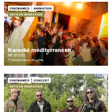
CINEMAMED
ANIMATION
ARTS EN MIGRATION
Karaoké méditerranéen
ME 03 DÉC
Cinéma Palace, Bruxelles
CINEMAMED
CONCERT
ARTS EN MIGRATION