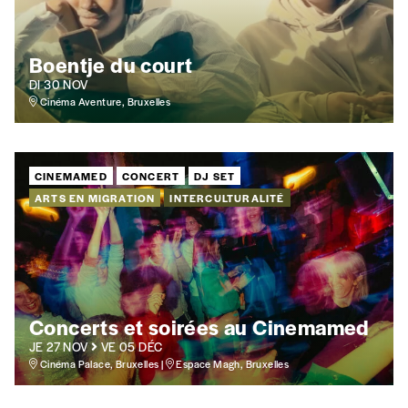
Boentje du court
DI 30 NOV
Cinéma Aventure, Bruxelles
CINEMAMED
CONCERT
DJ SET
ARTS EN MIGRATION
INTERCULTURALITÉ
Concerts et soirées au Cinemamed
JE 27 NOV
VE 05 DÉC
Cinéma Palace, Bruxelles |
Espace Magh, Bruxelles