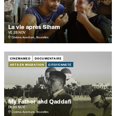
Localité
La vie après Siham
VE 28 NOV
Je souhaite recevoir une facture
Cinéma Aventure, Bruxelles
J’ai lu et j’accepte votre politique
de confidentialité
*
CINEMAMED
DOCUMENTAIRE
ARTS EN MIGRATION
CITOYENNETÉ
Lire notre
politique de protection des données
personnelles (RGPD)
Ajouter un message (facultatif)
My Father and Qaddafi
DI 30 NOV
Cinéma Aventure, Bruxelles