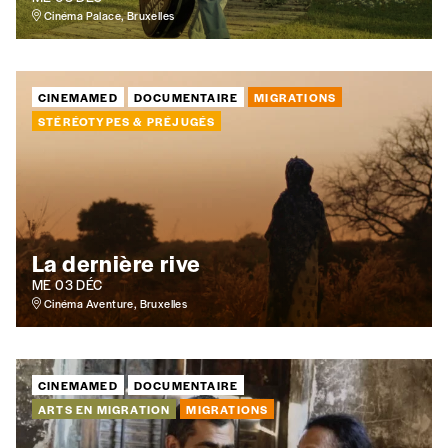
Cinéma Palace, Bruxelles
E-mail
*
CINEMAMED
DOCUMENTAIRE
MIGRATIONS
STÉRÉOTYPES & PRÉJUGÉS
Rue
Code postal
La dernière rive
ME 03 DÉC
Cinéma Aventure, Bruxelles
Pays
CINEMAMED
DOCUMENTAIRE
ARTS EN MIGRATION
MIGRATIONS
n°