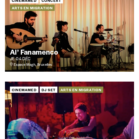
CINEMAMED
CONCERT
ARTS EN MIGRATION
Al’ Fanamenco
JE 04 DÉC
Espace Magh, Bruxelles
CINEMAMED
DJ SET
ARTS EN MIGRATION