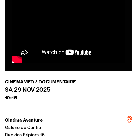
Créer un
ou supérieure au prix indicatif. De cette
manière, vous soutenez le travail de l’équipe
compte
de rédaction selon vos moyens et vos
motivations.
En pratique
Vous vous abonnez pour l’année civile en
cours ou vous commandez au numéro.
Vous indiquez si vous souhaitez recevoir la
revue en format papier ou numérique.
Vous renseignez vos coordonnées.
CINEMAMED / DOCUMENTAIRE
Vous versez le montant de votre choix sur le
SA 29 NOV 2025
compte
IBAN BE34 0010 7305
19:15
2190
avec en communication le numéro de
la commande renseigné dans le mail de
confirmation et la mention “participation
Cinéma Aventure
Imag”.
Galerie du Centre
Rue des Fripiers 15