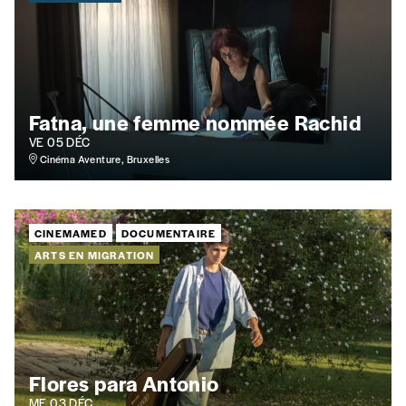
Vos coordonnées
Prénom
*
Fatna, une femme nommée Rachid
VE 05 DÉC
Nom
*
Cinéma Aventure, Bruxelles
CINEMAMED
DOCUMENTAIRE
Organisation
ARTS EN MIGRATION
TVA
Flores para Antonio
Téléphone
ME 03 DÉC