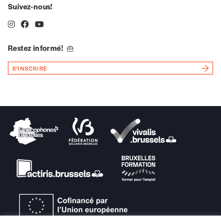
Suivez-nous!
*Prix indicatif, frais de port inclus
Restez informé!
Je m'abonne à l'Imag
S'INSCRIRE
Format papier (livraison uniquement
en Belgique)
Format numérique
Je commande au numéro
Édition papier (livraison en Belgique
uniquement)
Quantité