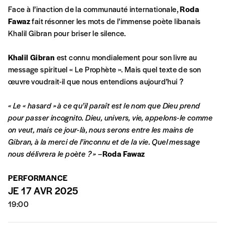
Face à l’inaction de la communauté internationale,
Roda
Fawaz
fait résonner les mots de l’immense poète libanais
A partir de 2021,
Imag, le magazine de
Khalil Gibran pour briser le silence.
l’interculturel,
vous est proposé à
PRIX LIBRE
.
Le prix libre est un mode de fixation du prix
Khalil Gibran
est connu mondialement pour son livre au
par l’acheteur d’un bien ou d’un service, qui
message spirituel « Le Prophète ». Mais quel texte de son
peut être une manière pour lui de payer le prix
CONNEXION
œuvre voudrait-il que nous entendions aujourd’hui ?
qu’il estime juste. Dans l’objectif de rendre nos
activités et publications accessibles, et
Mot de passe oublié?
« Le « hasard » à ce qu’il paraît est le nom que Dieu prend
d’affirmer notre attachement aux valeurs de
pour passer incognito. Dieu, univers, vie, appelons-le comme
solidarité, nous vous proposons d’estimer
on veut, mais ce jour-là, nous serons entre les mains de
vous-mêmes le coût de notre publication.
Gibran, à la merci de l’inconnu et de la vie. Quel message
Cette valeur peut donc être inférieure, égale
Créer un
nous délivrera le poète ?
»
–
Roda Fawaz
ou supérieure au prix indicatif. De cette
manière, vous soutenez le travail de l’équipe
compte
PERFORMANCE
de rédaction selon vos moyens et vos
JE 17 AVR 2025
motivations.
19:00
En pratique