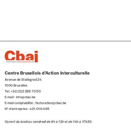
NOS
FORMULES
Les mots de passe ne correspondent pas
Abonnement
INSCRIPTION
1 an = 5 numéros
Centre Bruxellois d’Action Interculturelle
20€*
/an
*champs obligatoires
Avenue de Stalingrad 24
1000 Bruxelles
Tel. +32 (0)2 289 70 50
*Prix indicatif, frais de port inclus
E-mail :
info@cbai.be
E-mail comptabilité :
facturation@cbai.be
N° d’entreprise : 421.019.095
Par numéro
5€*
Ouvert du lundi au vendredi de 9h à 13h et de 14h à 17h30.