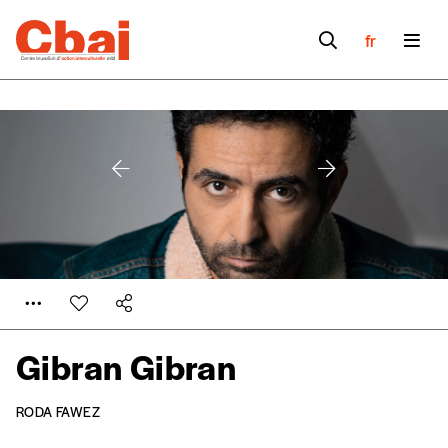
fr
Gibran Gibran
Formulaire de
Se connecter
RODA FAWEZ
commande