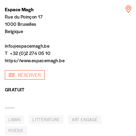
Vous vous abonnez pour l’année civile en
Espace Magh
cours ou vous commandez au numéro.
Rue du Poinçon 17
Vous indiquez si vous souhaitez recevoir la
1000 Bruxelles
revue en format papier ou numérique.
Belgique
Vous renseignez vos coordonnées.
Vous versez le montant de votre choix sur le
info@espacemagh.be
compte
IBAN BE34 0010 7305
T
+32 (0)2 274 05 10
2190
avec en communication le numéro de
https://www.espacemagh.be
la commande renseigné dans le mail de
confirmation et la mention “participation
RÉSERVER
Imag”.
GRATUIT
NB
: Vous pouvez choisir de participer
financièrement à tout moment, même après
avoir reçu plusieurs numéros. Ce paiement
LIBAN
LITTÉRATURE
ART ENGAGÉ
n’est pas indispensable. Il marque votre
volonté de soutenir nos activités.
POÉSIE