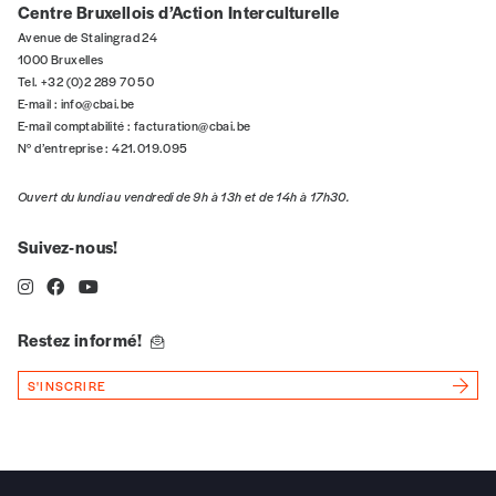
5€*
Centre Bruxellois d’Action Interculturelle
Avenue de Stalingrad 24
1000 Bruxelles
*Prix indicatif, frais de port inclus
Tel. +32 (0)2 289 70 50
E-mail :
info@cbai.be
E-mail comptabilité :
facturation@cbai.be
Je m'abonne à l'Imag
N° d’entreprise : 421.019.095
Ouvert du lundi au vendredi de 9h à 13h et de 14h à 17h30.
Format papier (livraison uniquement
en Belgique)
Suivez-nous!
Format numérique
Je commande au numéro
Restez informé!
Édition papier (livraison en Belgique
S'INSCRIRE
uniquement)