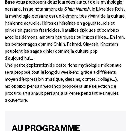
commande
Base
vous proposent deux journées autour de la mythologie
persane. Issue notamment du
Shah Nameh
, le Livre des Rois,
la mythologie persane est un élément très vivant de la culture
A partir de 2021,
Imag, le magazine de
iranienne actuelle. Héros et héroïnes en goguette, rois et
l’interculturel,
vous est proposé à
PRIX LIBRE
.
reines en guerres fratricides, batailles épiques et combats
Le prix libre est un mode de fixation du prix
avec les démons, amours heureuses ou impossibles… En Iran,
par l’acheteur d’un bien ou d’un service, qui
les personnages comme Shirin, Fahrad, Siavash, Khostam
peut être une manière pour lui de payer le prix
CONNEXION
peuplent les sagas d’hier comme la culture pop
qu’il estime juste. Dans l’objectif de rendre nos
d’aujourd’hui…
activités et publications accessibles, et
Mot de passe oublié?
Une petite exploration de cette riche mythologie méconnue
d’affirmer notre attachement aux valeurs de
sera proposé tout le long du week-end grâce à différents
solidarité, nous vous proposons d’estimer
moyen d’expression (musique, dessins, contes, collage…).
vous-mêmes le coût de notre publication.
Golobolbol persian webshop proposera une sélection de
Cette valeur peut donc être inférieure, égale
produits artisanaux persans à la vente pendant les heures
Créer un
ou supérieure au prix indicatif. De cette
d’ouverture.
manière, vous soutenez le travail de l’équipe
compte
de rédaction selon vos moyens et vos
motivations.
AU PROGRAMME